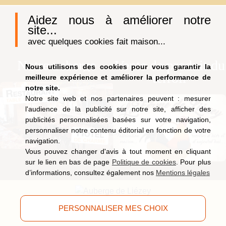
Aidez nous à améliorer notre
site...
avec quelques cookies fait maison...
Notre auberge
Vente de produit du
Nous utilisons des cookies pour vous garantir la
terroir
meilleure expérience et améliorer la performance de
notre site.
Notre site web et nos partenaires peuvent : mesurer
l'audience de la publicité sur notre site, afficher des
publicités personnalisées basées sur votre navigation,
personnaliser notre contenu éditorial en fonction de votre
navigation.
Vous pouvez changer d'avis à tout moment en cliquant
sur le lien en bas de page
Politique de cookies
. Pour plus
d’informations, consultez également nos
Mentions légales
9, route de Saucefaing, 88400 Liézey
(Vosges)
PERSONNALISER MES CHOIX
Tél.
03 29 63 09 51