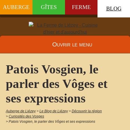
AUBERGE
GÎTES
FERME
BLOG
Ouvrir le menu
Patois Vosgien, le
parler des Vôges et
ses expressions
Auberge de Liézey
>
Le Blog de Liézey
>
Découvrir la région
>
Curiosités des Vosges
>
Patois Vosgien, le parler des Vôges et ses expressions