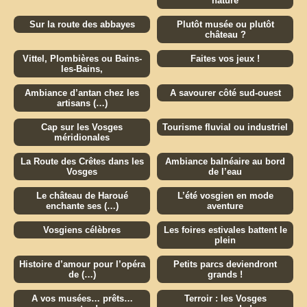
nature
Sur la route des abbayes
Plutôt musée ou plutôt
château ?
Vittel, Plombières ou Bains-
Faites vos jeux !
les-Bains,
Ambiance d’antan chez les
A savourer côté sud-ouest
artisans (…)
Cap sur les Vosges
Tourisme fluvial ou industriel
méridionales
La Route des Crêtes dans les
Ambiance balnéaire au bord
Vosges
de l’eau
Le château de Haroué
L’été vosgien en mode
enchante ses (…)
aventure
Vosgiens célèbres
Les foires estivales battent le
plein
Histoire d’amour pour l’opéra
Petits parcs deviendront
de (…)
grands !
A vos musées… prêts…
Terroir : les Vosges