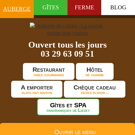
GÎTES
FERME
BLOG
AUBERGE
Ouvert tous les jours
03 29 63 09 51
Restaurant
Hôtel
table gourmande
de charme
A emporter
Chèque cadeau
plats fait maison
faites plaisir...
Gîtes et SPA
panoramiques de Liézey
Ouvrir le menu