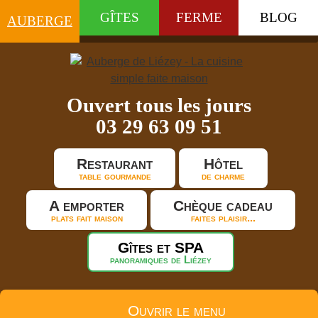
GÎTES
FERME
BLOG
AUBERGE
Ouvert tous les jours
03 29 63 09 51
Restaurant
Hôtel
table gourmande
de charme
A emporter
Chèque cadeau
plats fait maison
faites plaisir...
Gîtes et SPA
panoramiques de Liézey
Ouvrir le menu