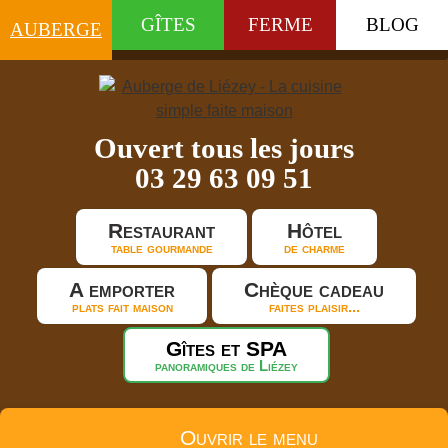
GÎTES
FERME
BLOG
AUBERGE
Ouvert tous les jours
03 29 63 09 51
Restaurant
Hôtel
table gourmande
de charme
A emporter
Chèque cadeau
plats fait maison
faites plaisir...
Gîtes et SPA
panoramiques de Liézey
Ouvrir le menu