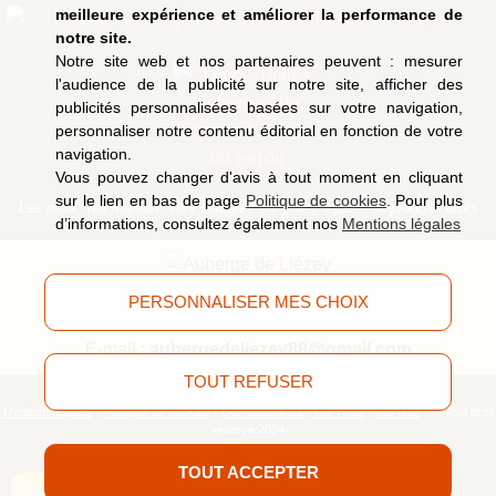
meilleure expérience et améliorer la performance de
notre site.
Notre site web et nos partenaires peuvent : mesurer
l'audience de la publicité sur notre site, afficher des
publicités personnalisées basées sur votre navigation,
personnaliser notre contenu éditorial en fonction de votre
navigation.
Vous pouvez changer d'avis à tout moment en cliquant
sur le lien en bas de page
Politique de cookies
. Pour plus
Les plats "fait maison" sont élaborés sur place à partir de produits bruts
d’informations, consultez également nos
Mentions légales
9, route de Saucefaing, 88400 Liézey
(Vosges)
PERSONNALISER MES CHOIX
Tél.
03 29 63 09 51
E-mail :
aubergedeliezey88@gmail.com
TOUT REFUSER
Mentions légales
-
Politique de cookies
-
CG Restaurant
-
CG Hôtel
-
CG Gîte
- © Tout droit
réservé 2024
Z
TOUT ACCEPTER
Z
Z
Meilleur tarif