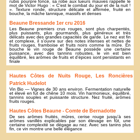
rubis pourpre foncé, sa robe aux lueurs mauves rappelle le
mot de Victor Hugo : « C’est le combat du jour et de la nuit !
». Texture ronde, structure délicate et affirmée, fruité en
bouche, la mâche tannique, massifs et denses
Beaune Bressande 1er cru 2016
Les Beaune premiers crus rouges, sont plus charpentés,
plus puissants, plus gourmands, plus généreux et très
délicats avec des grandes capacités de garde. Le nez est fin
et complexe, il s’ouvre sur des notes intenses et nettes de
fruits rouges, framboise et fruits noirs comme la mûre. En
bouche le vin rouge de Beaune possède une certaine
puissance, avec des tannins robustes, le vin est bien
équilibré, les arômes de fruits et d’épices sont persistants en
finale
Hautes Côtes de Nuits Rouge, Les Roncières
Patrick Hudelot
Vin Bio — Vignes de 30 ans environ. Fermentation naturelle
et élevé en fut de chêne 10 mois. Vin harmonieux, équilibré,
tannins souples et puissante structure. Nez fruité, arômes
fruits rouges.
Hautes Côtes Beaune - Comte de Bernadotte
De ses arômes fruités, mûres, cerise rouge jusqu'à ses
arômes vanillés explicables par son élevage en fût, une
certaine complexité se dégage au nez. Avec ses tanins plus
fin, ce vin montre une belle élégance