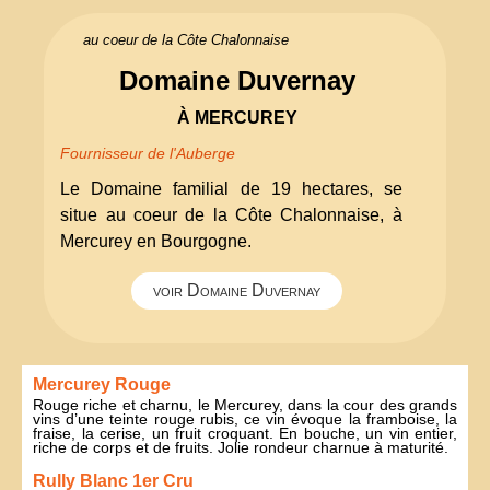
au coeur de la Côte Chalonnaise
Domaine Duvernay
À MERCUREY
Fournisseur de l'Auberge
Le Domaine familial de 19 hectares, se
situe au coeur de la Côte Chalonnaise, à
Mercurey en Bourgogne.
voir Domaine Duvernay
Mercurey Rouge
Rouge riche et charnu, le Mercurey, dans la cour des grands
vins d’une teinte rouge rubis, ce vin évoque la framboise, la
fraise, la cerise, un fruit croquant. En bouche, un vin entier,
riche de corps et de fruits. Jolie rondeur charnue à maturité.
Rully Blanc 1er Cru