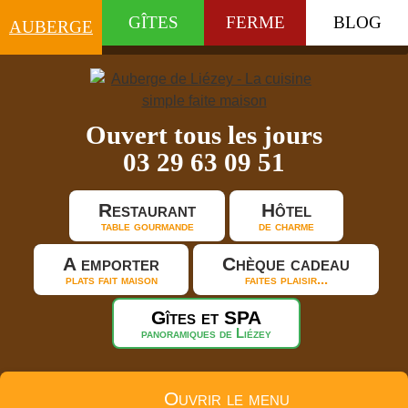
GÎTES
FERME
BLOG
AUBERGE
Ouvert tous les jours
03 29 63 09 51
Restaurant
Hôtel
table gourmande
de charme
A emporter
Chèque cadeau
plats fait maison
faites plaisir...
Gîtes et SPA
panoramiques de Liézey
Ouvrir le menu