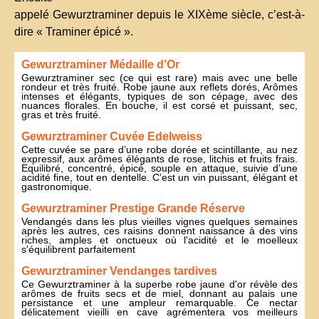
appelé Gewurztraminer depuis le XIXème siècle, c’est-à-
dire « Traminer épicé ».
Gewurztraminer Médaille d’Or
Gewurztraminer sec (ce qui est rare) mais avec une belle
rondeur et très fruité. Robe jaune aux reflets dorés, Arômes
intenses et élégants, typiques de son cépage, avec des
nuances florales. En bouche, il est corsé et puissant, sec,
gras et très fruité.
Gewurztraminer Cuvée Edelweiss
Cette cuvée se pare d’une robe dorée et scintillante, au nez
expressif, aux arômes élégants de rose, litchis et fruits frais.
Equilibré, concentré, épicé, souple en attaque, suivie d’une
acidité fine, tout en dentelle. C’est un vin puissant, élégant et
gastronomique.
Gewurztraminer Prestige Grande Réserve
Vendangés dans les plus vieilles vignes quelques semaines
après les autres, ces raisins donnent naissance à des vins
riches, amples et onctueux où l'acidité et le moelleux
s'équilibrent parfaitement
Gewurztraminer Vendanges tardives
Ce Gewurztraminer à la superbe robe jaune d'or révèle des
arômes de fruits secs et de miel, donnant au palais une
persistance et une ampleur remarquable. Ce nectar
délicatement vieilli en cave agrémentera vos meilleurs