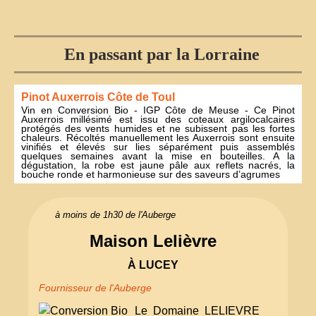
En passant par la Lorraine
Pinot Auxerrois Côte de Toul
Vin en Conversion Bio - IGP Côte de Meuse - Ce Pinot
Auxerrois millésimé est issu des coteaux argilocalcaires
protégés des vents humides et ne subissent pas les fortes
chaleurs. Récoltés manuellement les Auxerrois sont ensuite
vinifiés et élevés sur lies séparément puis assemblés
quelques semaines avant la mise en bouteilles. A la
dégustation, la robe est jaune pâle aux reflets nacrés, la
bouche ronde et harmonieuse sur des saveurs d’agrumes
à moins de 1h30 de l'Auberge
Maison Lelièvre
À LUCEY
Fournisseur de l'Auberge
Le Domaine LELIEVRE