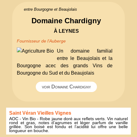
entre Bourgogne et Beaujolais
Domaine Chardigny
À LEYNES
Fournisseur de l'Auberge
Un domaine familial
entre le Beaujolais et la
Bourgogne acec des grands Vins de
Bourgogne du Sud et du Beaujolais
voir Domaine Chardigny
Saint Véran Vieilles Vignes
AOC - Vin Bio - Robe jaune doré aux reflets verts. Vin naturel
rond et gras, notes d’agrumes et léger parfum de vanille
grillée. Son boisé est fondu et l’acidité lui offre une belle
longueur en bouche.