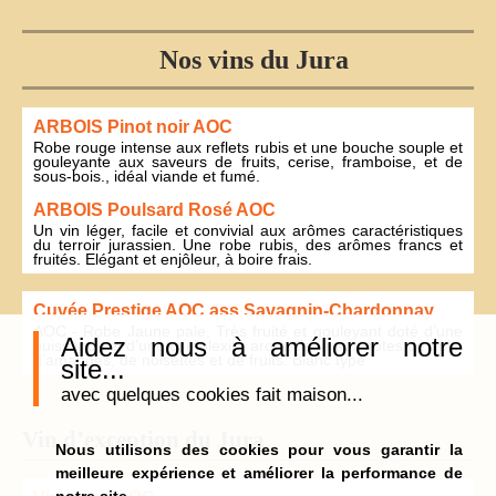
Nos vins du Jura
ARBOIS Pinot noir AOC
Robe rouge intense aux reflets rubis et une bouche souple et
gouleyante aux saveurs de fruits, cerise, framboise, et de
sous-bois., idéal viande et fumé.
ARBOIS Poulsard Rosé AOC
Un vin léger, facile et convivial aux arômes caractéristiques
du terroir jurassien. Une robe rubis, des arômes francs et
fruités. Elégant et enjôleur, à boire frais.
Cuvée Prestige AOC ass Savagnin-Chardonnay
AOC - Robe Jaune pale, Très fruité et gouleyant doté d’une
Aidez nous à améliorer notre
puissance et d’une complexité aromatique aux notes de noix,
d’amandes, de noisettes et de fruits. Blanc typé
site...
avec quelques cookies fait maison...
Vin d’exception du Jura
Nous utilisons des cookies pour vous garantir la
meilleure expérience et améliorer la performance de
notre site.