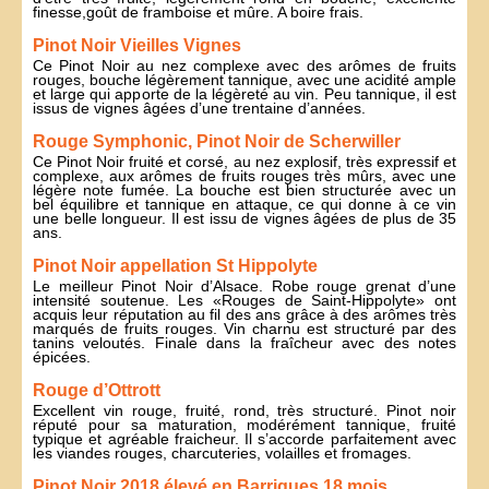
finesse,goût de framboise et mûre. A boire frais.
Pinot Noir Vieilles Vignes
Ce Pinot Noir au nez complexe avec des arômes de fruits
rouges, bouche légèrement tannique, avec une acidité ample
et large qui apporte de la légèreté au vin. Peu tannique, il est
issus de vignes âgées d’une trentaine d’années.
Rouge Symphonic, Pinot Noir de Scherwiller
Ce Pinot Noir fruité et corsé, au nez explosif, très expressif et
complexe, aux arômes de fruits rouges très mûrs, avec une
légère note fumée. La bouche est bien structurée avec un
bel équilibre et tannique en attaque, ce qui donne à ce vin
une belle longueur. Il est issu de vignes âgées de plus de 35
ans.
Pinot Noir appellation St Hippolyte
Le meilleur Pinot Noir d’Alsace. Robe rouge grenat d’une
intensité soutenue. Les «Rouges de Saint-Hippolyte» ont
acquis leur réputation au fil des ans grâce à des arômes très
marqués de fruits rouges. Vin charnu est structuré par des
tanins veloutés. Finale dans la fraîcheur avec des notes
épicées.
Rouge d’Ottrott
Excellent vin rouge, fruité, rond, très structuré. Pinot noir
réputé pour sa maturation, modérément tannique, fruité
typique et agréable fraicheur. Il s’accorde parfaitement avec
les viandes rouges, charcuteries, volailles et fromages.
Pinot Noir 2018 élevé en Barriques 18 mois