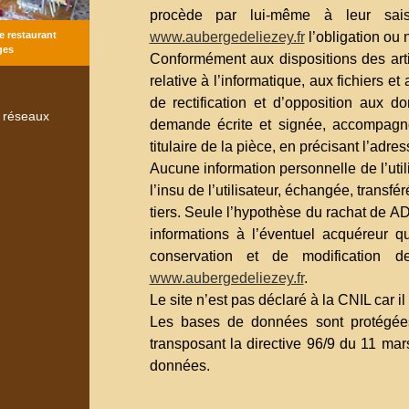
procède par lui-même à leur saisie
www.aubergedeliezey.fr
l’obligation ou 
e restaurant
ges
Conformément aux dispositions des arti
relative à l’informatique, aux fichiers et 
de rectification et d’opposition aux 
 réseaux
demande écrite et signée, accompagnée
titulaire de la pièce, en précisant l’adre
Aucune information personnelle de l’util
l’insu de l’utilisateur, échangée, trans
tiers. Seule l’hypothèse du rachat de AD
informations à l’éventuel acquéreur q
conservation et de modification d
www.aubergedeliezey.fr
.
Le site n’est pas déclaré à la CNIL car il
Les bases de données sont protégées 
transposant la directive 96/9 du 11 mar
données.