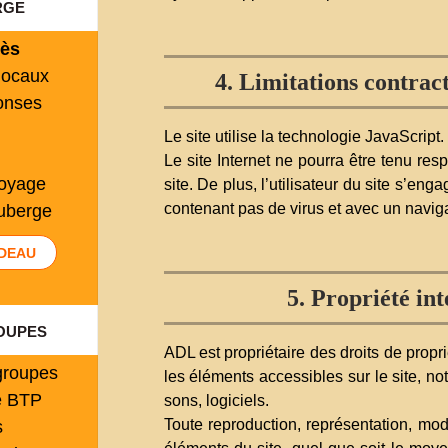
rge
cès
locaux
4. Limitations contract
onses
Le site utilise la technologie JavaScript.
Le site Internet ne pourra être tenu res
toyage
site. De plus, l’utilisateur du site s’eng
contenant pas de virus et avec un navig
auberge
DEAU
5. Propriété int
oupes
ADL est propriétaire des droits de propri
groupes
les éléments accessibles sur le site, n
e BTP
sons, logiciels.
Toute reproduction, représentation, modi
s