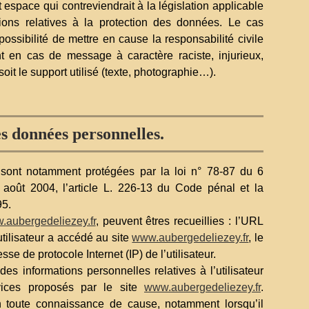
espace qui contreviendrait à la législation applicable
tions relatives à la protection des données. Le cas
ssibilité de mettre en cause la responsabilité civile
nt en cas de message à caractère raciste, injurieux,
oit le support utilisé (texte, photographie…).
es données personnelles.
sont notamment protégées par la loi n° 78-87 du 6
 août 2004, l’article L. 226-13 du Code pénal et la
95.
.aubergedeliezey.fr
, peuvent êtres recueillies : l’URL
utilisateur a accédé au site
www.aubergedeliezey.fr
, le
esse de protocole Internet (IP) de l’utilisateur.
es informations personnelles relatives à l’utilisateur
vices proposés par le site
www.aubergedeliezey.fr
.
 en toute connaissance de cause, notamment lorsqu’il