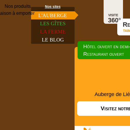
Nos sites
visite
L'
AUBERGE
360°
LES
GÎTES
Re
tab
LA
FERME
LE
BLOG
Hôtel ouvert en demi
Restaurant ouvert
Auberge de Li
Visitez not