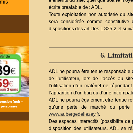
éléments du site, quel que soit le moyen
amis
écrite préalable de : ADL.
Toute exploitation non autorisée du si
sera considérée comme constitutive 
dispositions des articles L.335-2 et suiv
6. Limitati
ADL ne pourra être tenue responsable 
de l’utilisateur, lors de l’accès au si
l’utilisation d’un matériel ne répondan
l’apparition d’un bug ou d’une incompatib
ADL ne pourra également être tenue re
pension (nuit +
2 personnes.
qu’une perte de marché ou perte d’
www.aubergedeliezey.fr
.
Des espaces interactifs (possibilité de
s
disposition des utilisateurs. ADL se 