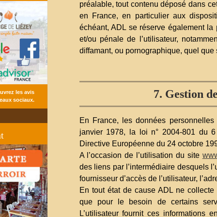
préalable, tout contenu déposé dans cet 
en France, en particulier aux disposi
échéant, ADL se réserve également la po
et/ou pénale de l’utilisateur, notamme
diffamant, ou pornographique, quel que s
r au site
7. Gestion d
uvrez les avis
seaux sociaux.
En France, les données personnelles 
janvier 1978, la loi n° 2004-801 du 6
t
Directive Européenne du 24 octobre 19
A l’occasion de l’utilisation du site
www
des liens par l’intermédiaire desquels l’
fournisseur d’accès de l’utilisateur, l’adr
En tout état de cause ADL ne collecte d
que pour le besoin de certains ser
L’utilisateur fournit ces informations