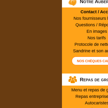
Notre Aube
Contact / Ac
Nos fournisseurs 
Questions / Rép
En images
Nos tarifs
Protocole de net
Sandrine et son 
NOS CHÈQUES CA
Repas de gr
Menu et repas de 
Repas entrepris
Autocariste