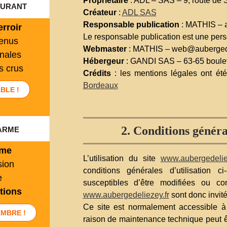
Propriétaire
: ADL – SAS – 9, route de
urant
Créateur
:
ADL SAS
Responsable publication
: MATHIS – 
rroir
Le responsable publication est une per
menus
Webmaster
: MATHIS – web@aubergede
anales
Hébergeur
: GANDI SAS – 63-65 boule
s crus
Crédits
: les mentions légales ont ét
Bordeaux
BLE !
arme
2. Conditions général
rme
L’utilisation du site
www.aubergedelie
sion
conditions générales d’utilisation ci
e
susceptibles d’être modifiées ou co
tions
www.aubergedeliezey.fr
sont donc invité
Ce site est normalement accessible à 
MBRE !
raison de maintenance technique peut êt