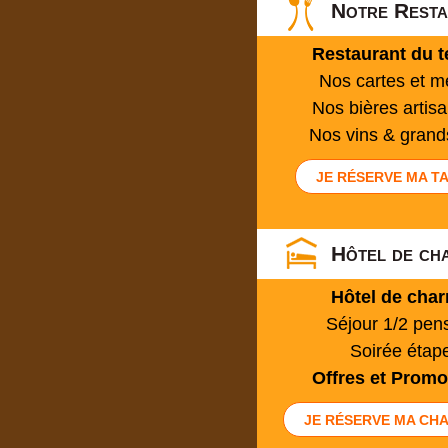
Notre Resta
Restaurant du te
Nos cartes et 
Nos bières artis
Nos vins & grand
JE RÉSERVE MA TA
Hôtel de ch
Hôtel de cha
Séjour 1/2 pen
Soirée étap
Offres et Promo
JE RÉSERVE MA CHA