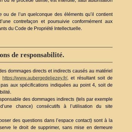
 ou le procédé utilisé, est interdite, sauf autorisation
te ou de l’un quelconque des éléments qu’il contient
d’une contrefaçon et poursuivie conformément aux
ants du Code de Propriété Intellectuelle.
ons de responsabilité.
des dommages directs et indirects causés au matériel
te
https://www.aubergedeliezey.fr/
, et résultant soit de
t pas aux spécifications indiquées au point 4, soit de
ilité.
sponsable des dommages indirects (tels par exemple
une chance) consécutifs à l’utilisation du site
 poser des questions dans l’espace contact) sont à la
réserve le droit de supprimer, sans mise en demeure