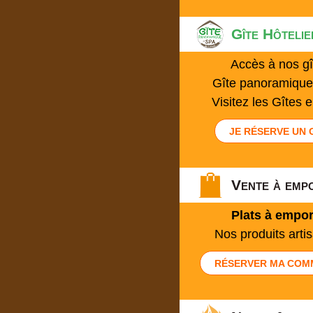
Gîte Hôteli
Accès à nos gî
Gîte panoramique
Visitez les Gîtes 
JE RÉSERVE UN 
Vente à emp
Plats à empor
Nos produits arti
RÉSERVER MA COM