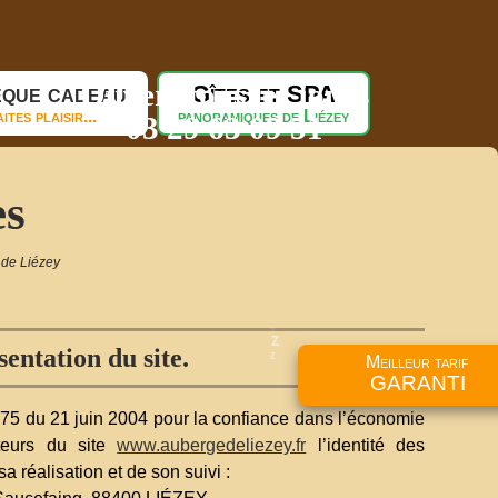
Ouvert tous les jours
que cadeau
Gîtes et SPA
aites plaisir...
panoramiques de Liézey
03 29 63 09 51
NOUS CONTACTER
es
 de Liézey
Z
sentation du site.
Z
Z
Meilleur tarif
garanti
4-575 du 21 juin 2004 pour la confiance dans l’économie
ateurs du site
www.aubergedeliezey.fr
l’identité des
a réalisation et de son suivi :