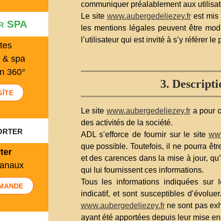
communiquer préalablement aux utilisateu
Le site
www.aubergedeliezey.fr
est mis 
er SPA
les mentions légales peuvent être mod
l’utilisateur qui est invité à s’y référer
tes
 & spa
en 360°
3. Descripti
GÎTE
Le site
www.aubergedeliezey.fr
a pour o
des activités de la société.
orter
ADL s’efforce de fournir sur le site
www
que possible. Toutefois, il ne pourra ê
ter
et des carences dans la mise à jour, qu’e
sanaux
qui lui fournissent ces informations.
Tous les informations indiquées sur 
MANDE
indicatif, et sont susceptibles d’évolue
www.aubergedeliezey.fr
ne sont pas exh
ayant été apportées depuis leur mise en 