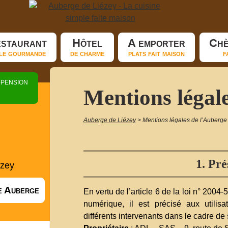
staurant
Hôtel
A emporter
Chè
le gourmande
de charme
plats fait maison
f
-pension
Mentions légal
Auberge de Liézey
>
Mentions légales de l’Auberge
1. Pré
ézey
re Auberge
En vertu de l’article 6 de la loi n° 200
numérique, il est précisé aux utilis
différents intervenants dans le cadre de s