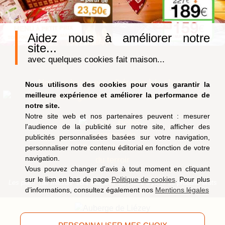
Aidez nous à améliorer notre
site...
avec quelques cookies fait maison...
Notre auberge est adhérente à la charte
Nous utilisons des cookies pour vous garantir la
meilleure expérience et améliorer la performance de
notre site.
Notre site web et nos partenaires peuvent : mesurer
l'audience de la publicité sur notre site, afficher des
publicités personnalisées basées sur votre navigation,
personnaliser notre contenu éditorial en fonction de votre
navigation.
Vous pouvez changer d'avis à tout moment en cliquant
sur le lien en bas de page
Politique de cookies
. Pour plus
Les plats "fait maison" sont élaborés sur place à partir de produits bruts
d’informations, consultez également nos
Mentions légales
9, route de Saucefaing, 88400 Liézey
(Vosges)