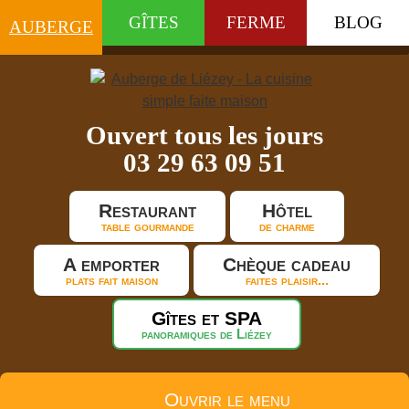
GÎTES
FERME
BLOG
AUBERGE
Ouvert tous les jours
03 29 63 09 51
Restaurant
Hôtel
table gourmande
de charme
A emporter
Chèque cadeau
plats fait maison
faites plaisir...
Gîtes et SPA
panoramiques de Liézey
Ouvrir le menu