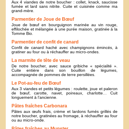
Aux 4 viandes de notre boucher : collet, knack, saucisse
fumée et lard sans nitrite. Cuite et cuisinée comme ma
grand-mère.
Parmentier de Joue de Bœuf
Joue de bœuf en bourguignon marinée au vin rouge,
effilochée et mélangée à une purée maison, gratinée à la
Tomme Bio.
Parmentier de confit de canard
Confit de canard haché avec champignons émincés, à
gratiner au four ou à réchauffer au micro-ondes.
La marmite de tête de veau
De notre boucher, avec sauce gribiche « spécialité ».
Cuite entière dans son bouillon de légumes,
accompagnée de pommes de terre persillées.
Le Pot-au-feu de Bœuf
Aux 3 viandes et petits légumes : roulette, joue et paleron
de bœuf, carotte, navet, poireaux, charlotte… Cuit
longuement à l’ancienne.
Pâtes fraîches Carbonara
Pâtes aux œufs frais, crème et lardons fumés grillés de
notre boucher, gratinées au fromage, à réchauffer au four
ou au micro-onde.
Pâtes fraîches au Munster