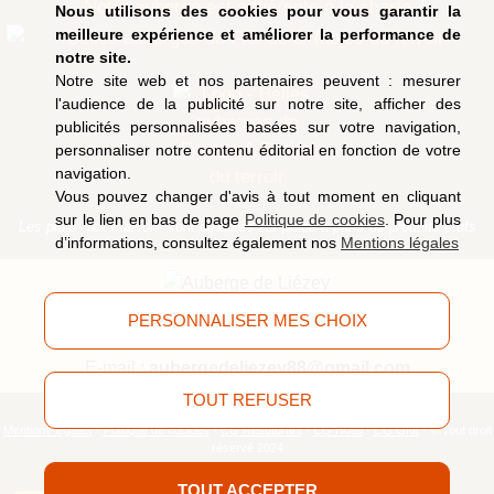
Notre auberge est adhérente à la charte
Nous utilisons des cookies pour vous garantir la
meilleure expérience et améliorer la performance de
notre site.
Notre site web et nos partenaires peuvent : mesurer
l'audience de la publicité sur notre site, afficher des
publicités personnalisées basées sur votre navigation,
personnaliser notre contenu éditorial en fonction de votre
navigation.
Vous pouvez changer d'avis à tout moment en cliquant
sur le lien en bas de page
Politique de cookies
. Pour plus
Les plats "fait maison" sont élaborés sur place à partir de produits bruts
d’informations, consultez également nos
Mentions légales
9, route de Saucefaing, 88400 Liézey
(Vosges)
PERSONNALISER MES CHOIX
Tél.
03 29 63 09 51
E-mail :
aubergedeliezey88@gmail.com
TOUT REFUSER
Mentions légales
-
Politique de cookies
-
CG Restaurant
-
CG Hôtel
-
CG Gîte
- © Tout droit
réservé 2024
Z
TOUT ACCEPTER