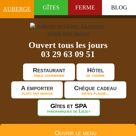
GÎTES
FERME
BLOG
AUBERGE
Ouvert tous les jours
03 29 63 09 51
Restaurant
Hôtel
table gourmande
de charme
A emporter
Chèque cadeau
plats fait maison
faites plaisir...
Gîtes et SPA
panoramiques de Liézey
Ouvrir le menu