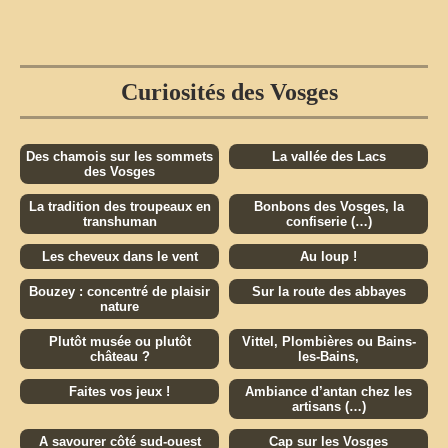
Curiosités des Vosges
Des chamois sur les sommets
La vallée des Lacs
des Vosges
La tradition des troupeaux en
Bonbons des Vosges, la
transhuman
confiserie (…)
Les cheveux dans le vent
Au loup !
Bouzey : concentré de plaisir
Sur la route des abbayes
nature
Plutôt musée ou plutôt
Vittel, Plombières ou Bains-
château ?
les-Bains,
Faites vos jeux !
Ambiance d’antan chez les
artisans (…)
A savourer côté sud-ouest
Cap sur les Vosges