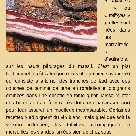
«
toffailles
» ou
«
toffôyes
»
), elles sont
nées dans
les
marcairerie
s
d’autrefois,
sur les hauts pâturages du massif. C’est un plat
traditionnel plutôt calorique (mais oh combien savoureux)
qui consiste à alterner des tranches de lard avec des
couches de pomme de terre en rondelles et d’oignons
émincés dans une cocotte en fonte qu’on laisse mijoter
des heures durant à feux très doux (ou parfois au four)
pour leur assurer un moelleux incomparable. Certaines
recettes y adjoignent du vin blanc, mais quel que soit la
version mitonnée, les tofailles accompagnent à
merveilles les viandes fumées bien de chez vous.