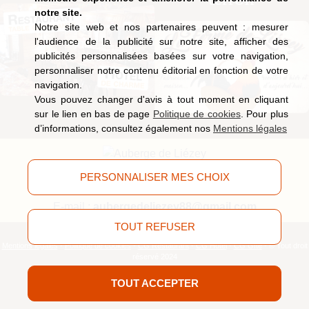
notre site.
Notre site web et nos partenaires peuvent : mesurer
l'audience de la publicité sur notre site, afficher des
publicités personnalisées basées sur votre navigation,
personnaliser notre contenu éditorial en fonction de votre
navigation.
Vous pouvez changer d'avis à tout moment en cliquant
sur le lien en bas de page
Politique de cookies
. Pour plus
d’informations, consultez également nos
Mentions légales
9, route de Saucefaing, 88400 Liézey
(Vosges)
PERSONNALISER MES CHOIX
Tél.
03 29 63 09 51
E-mail :
aubergedeliezey88@gmail.com
TOUT REFUSER
Mentions légales
-
Politique de cookies
-
CG Restaurant
-
CG Hôtel
-
CG Gîte
- © Tout droit
réservé 2024
TOUT ACCEPTER