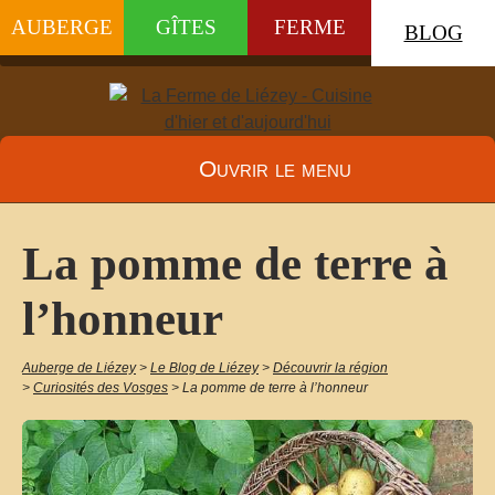
AUBERGE
GÎTES
FERME
BLOG
Ouvrir le menu
La pomme de terre à
l’honneur
Auberge de Liézey
>
Le Blog de Liézey
>
Découvrir la région
>
Curiosités des Vosges
>
La pomme de terre à l’honneur