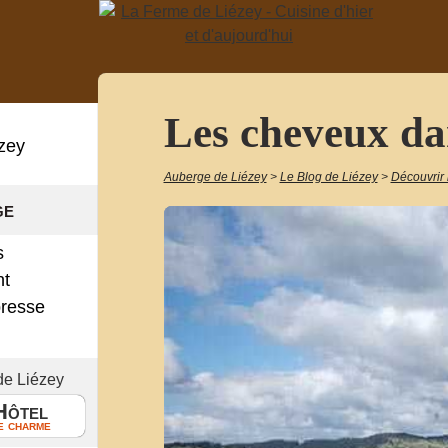
Les cheveux dan
zey
Auberge de Liézey
>
Le Blog de Liézey
>
Découvrir 
ge
s
nt
presse
!
de Liézey
Hôtel
e charme