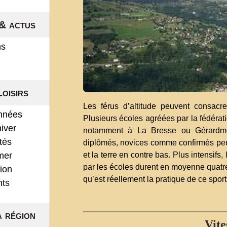
& actus
ns
Loisirs
Les férus d’altitude peuvent consacre
nnées
Plusieurs écoles agréées par la fédérati
hiver
notamment à La Bresse ou Gérardmer
ités
diplômés, novices comme confirmés peuv
mer
et la terre en contre bas. Plus intensifs
par les écoles durent en moyenne quatre 
ion
qu’est réellement la pratique de ce spor
nts
a région
Vite