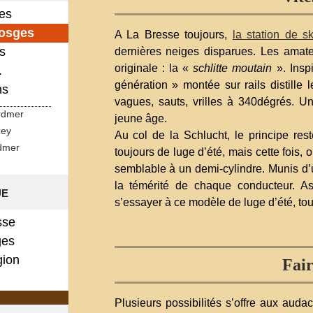
ges
Vosges
A La Bresse toujours,
la station de sk
s
dernières neiges disparues. Les amate
originale : la «
schlitte moutain
». Insp
.
génération » montée sur rails distille 
ns
vagues, sauts, vrilles à 340dégrés. U
rdmer
jeune âge.
zey
Au col de la Schlucht, le principe res
dmer
toujours de luge d’été, mais cette fois, 
semblable à un demi-cylindre. Munis d’u
la témérité de chaque conducteur. As
ue
s’essayer à ce modèle de luge d’été, tou
sse
es
gion
Fair
Plusieurs possibilités s’offre aux auda