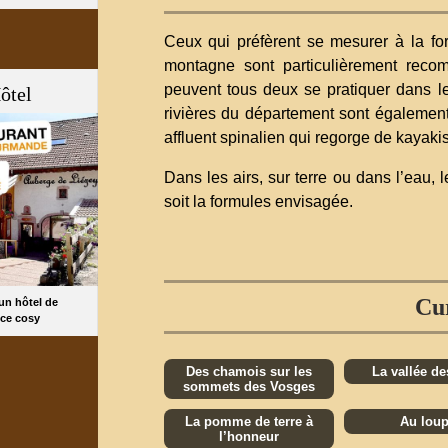
Ceux qui préfèrent se mesurer à la for
montagne sont particulièrement reco
peuvent tous deux se pratiquer dans 
ôtel
rivières du département sont égalemen
affluent spinalien qui regorge de kayak
Dans les airs, sur terre ou dans l’eau, 
soit la formules envisagée.
Cur
 un hôtel de
ce cosy
Des chamois sur les
La vallée de
sommets des Vosges
La pomme de terre à
Au loup
l’honneur