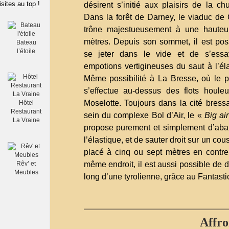
isites au top !
désirent s’initié aux plaisirs de la chu
Dans la forêt de Darney, le viaduc de
trône majestueusement à une hauteu
mètres. Depuis son sommet, il est pos
Bateau
l’étoile
se jeter dans le vide et de s’essa
empotions vertigineuses du saut à l’éla
Même possibilité à La Bresse, où le 
s’effectue au-dessus des flots houle
Moselotte. Toujours dans la cité bress
Hôtel
Restaurant
sein du complexe Bol d’Air, le «
Big ai
La Vraine
propose purement et simplement d’ab
l’élastique, et de sauter droit sur un cous
placé à cinq ou sept mètres en contr
même endroit, il est aussi possible de 
Rêv’ et
Meubles
long d’une tyrolienne, grâce au Fantasti
Affro