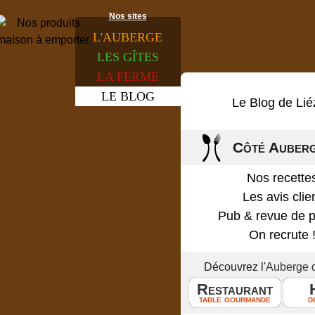
Nos sites
L'
AUBERGE
LES
GÎTES
LA
FERME
LE
BLOG
Le Blog de Lié
Côté Auber
Nos recette
Les avis clie
Pub & revue de 
On recrute 
Découvrez l'
Auberge 
Restaurant
table gourmande
d