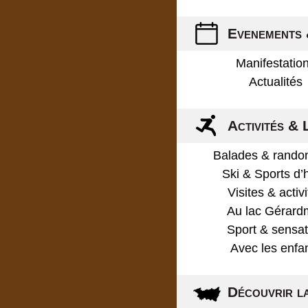
Evenements 
Manifestatio
Actualités
Activités & 
Balades & rando
Ski & Sports d’
Visites & activ
Au lac Gérard
Sport & sensat
Avec les enfa
Découvrir l