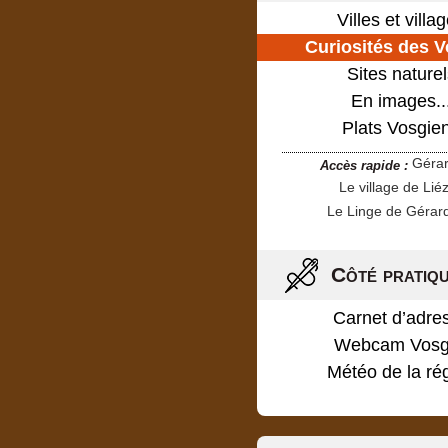
Villes et villa
Curiosités des 
Sites naturel
En images..
Plats Vosgie
Géra
Accès rapide :
Le village de Lié
Le Linge de Gérar
Côté pratiq
Carnet d’adre
Webcam Vosg
Météo de la ré