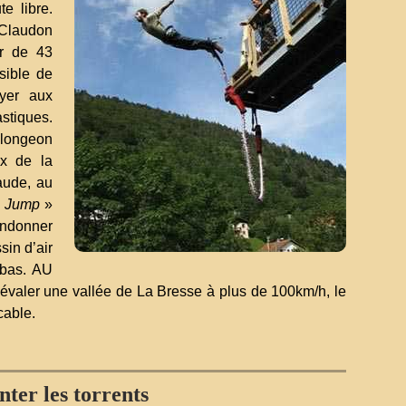
te libre.
 Claudon
r de 43
sible de
yer aux
stiques.
plongeon
ux de la
aude, au
r Jump
»
andonner
sin d’air
ebas. AU
dévaler une vallée de La Bresse à plus de 100km/h, le
cable.
nter les torrents