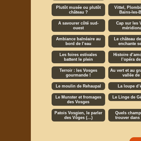
Plutôt musée ou plutôt
Vittel, Plomb
château ?
Bains-les-B
A savourer côté sud-
Cap sur les
ouest
méridion
Ambiance balnéaire au
Le château d
bord de l’eau
enchante s
Les foires estivales
Histoire d’am
battent le plein
l’opéra de
Terroir : les Vosges
Au vert et au gr
gourmande !
vallée de
Le moulin de Rehaupal
La loupe d’
Le Munster et fromages
Le Linge de G
des Vosges
Patois Vosgien, le parler
Quels champ
des Vôges (…)
trouver dans 