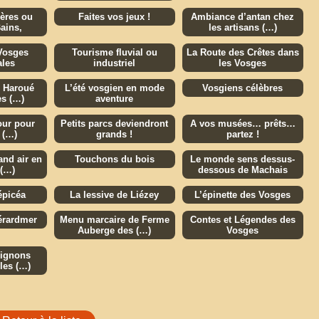
ières ou
Faites vos jeux !
Ambiance d’antan chez
ains,
les artisans (…)
 Vosges
Tourisme fluvial ou
La Route des Crêtes dans
ales
industriel
les Vosges
e Haroué
L’été vosgien en mode
Vosgiens célèbres
es (…)
aventure
our pour
Petits parcs deviendront
A vos musées… prêts…
 (…)
grands !
partez !
and air en
Touchons du bois
Le monde sens dessus-
 (…)
dessous de Machais
épicéa
La lessive de Liézey
L’épinette des Vosges
érardmer
Menu marcaire de Ferme
Contes et Légendes des
Auberge des (…)
Vosges
ignons
les (…)