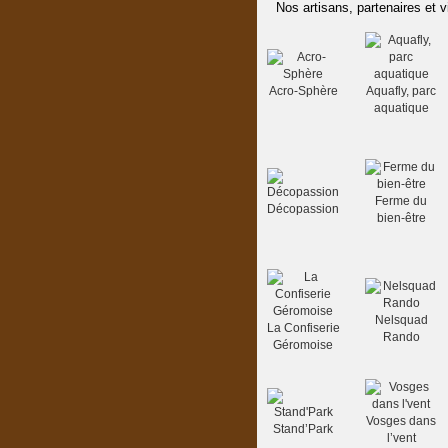
Nos artisans, partenaires et v
Acro-Sphère
Aquafly, parc
aquatique
Ferme du
Décopassion
bien-être
Nelsquad
La Confiserie
Rando
Géromoise
Vosges dans
Stand’Park
l’vent