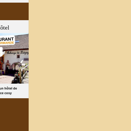
ôtel
 un hôtel de
ce cosy