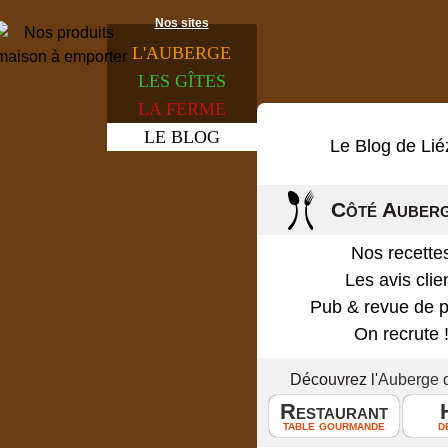
Nos sites
L'
AUBERGE
LES
GÎTES
LA
FERME
LE
BLOG
Le Blog de Lié
Côté Auber
Nos recette
Les avis clie
Pub & revue de 
On recrute 
Découvrez l'
Auberge 
Restaurant
table gourmande
d