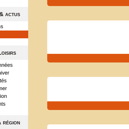
& actus
ns
Loisirs
nnées
hiver
ités
mer
ion
nts
a région