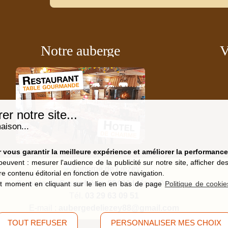
Notre auberge
V
r notre site...
aison...
vous garantir la meilleure expérience et améliorer la performance 
peuvent : mesurer l'audience de la publicité sur notre site, afficher d
re contenu éditorial en fonction de votre navigation.
9, route de Saucefaing, 88400 Liézey
(Vosges)
t moment en cliquant sur le lien en bas de page
Politique de cookie
Tél.
03 29 63 09 51
E-mail :
aubergedeliezey88@gmail.com
TOUT REFUSER
PERSONNALISER MES CHOIX