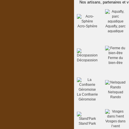
Nos artisans, partenaires et v
Acro-Sphère
Aquafly, parc
aquatique
Ferme du
Décopassion
bien-être
Nelsquad
La Confiserie
Rando
Géromoise
Vosges dans
Stand’Park
l’vent