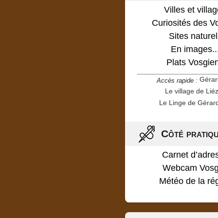
Villes et villa
Curiosités des V
Sites naturel
En images..
Plats Vosgie
Géra
Accès rapide :
Le village de Lié
Le Linge de Gérar
Côté pratiq
Carnet d’adre
Webcam Vosg
Météo de la ré