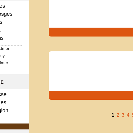
ges
osges
s
.
ns
rdmer
zey
dmer
ue
sse
es
gion
1
2
3
4