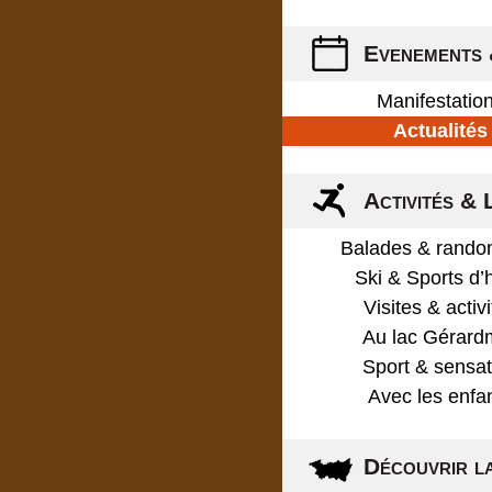
Evenements 
Manifestatio
Actualités
Activités & 
Balades & rando
Ski & Sports d’
Visites & activ
Au lac Gérard
Sport & sensat
Avec les enfa
Découvrir l