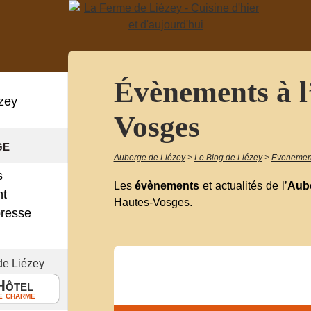
Évènements à l
zey
Vosges
ge
Auberge de Liézey
>
Le Blog de Liézey
>
Evenement
s
Les
évènements
et actualités de l’
Aube
nt
Hautes-Vosges.
presse
!
de Liézey
Hôtel
e charme