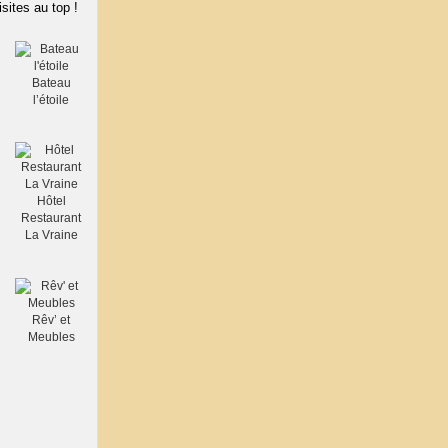
isites au top !
Bateau
l’étoile
Hôtel
Restaurant
La Vraine
Rêv’ et
Meubles