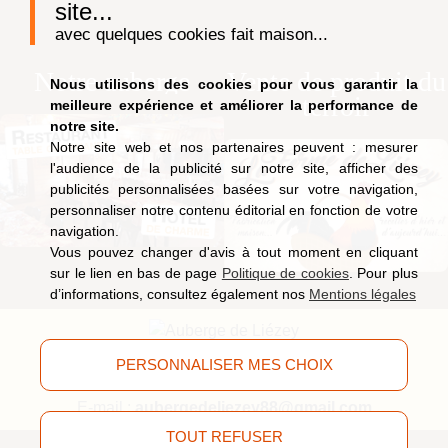
site...
avec quelques cookies fait maison...
Notre auberge
Vente de produit du
Nous utilisons des cookies pour vous garantir la
terroir
meilleure expérience et améliorer la performance de
notre site.
Notre site web et nos partenaires peuvent : mesurer
l'audience de la publicité sur notre site, afficher des
publicités personnalisées basées sur votre navigation,
personnaliser notre contenu éditorial en fonction de votre
navigation.
Vous pouvez changer d'avis à tout moment en cliquant
sur le lien en bas de page
Politique de cookies
. Pour plus
d’informations, consultez également nos
Mentions légales
9, route de Saucefaing, 88400 Liézey
(Vosges)
PERSONNALISER MES CHOIX
Tél.
03 29 63 09 51
E-mail :
aubergedeliezey88@gmail.com
TOUT REFUSER