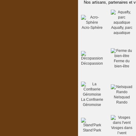
Nos artisans, partenaires et v
Acro-Sphère
Aquafly, parc
aquatique
Ferme du
Décopassion
bien-être
Nelsquad
La Confiserie
Rando
Géromoise
Vosges dans
Stand’Park
l’vent