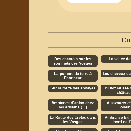
Cur
Des chamois sur les
La vallée de
sommets des Vosges
La pomme de terre à
Les cheveux dan
l’honneur
Sur la route des abbayes
Plutôt musée o
château
Ambiance d’antan chez
A savourer cô
les artisans (…)
ouest
La Route des Crêtes dans
Ambiance baln
les Vosges
bord de l