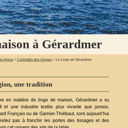
maison à Gérardmer
la région
>
Curiosités des Vosges
>
Le Linge de Gérardmer
ion, une tradition
ure en matière de linge de maison, Gérardmer a su
l
et une industrie textile plus vivante que jamais.
rd Français ou de Garnier-Thiébaut, sont aujourd’hui
ésitez pas à franchir les portes des tissages et des
r cet univers des arts de la table.