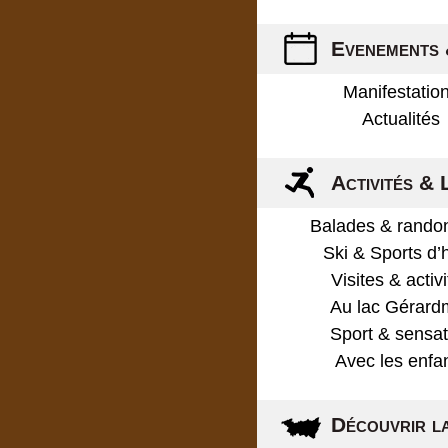
Evenements 
Manifestatio
Actualités
Activités & 
Balades & rando
Ski & Sports d’
Visites & activ
Au lac Gérard
Sport & sensat
Avec les enfa
Découvrir l