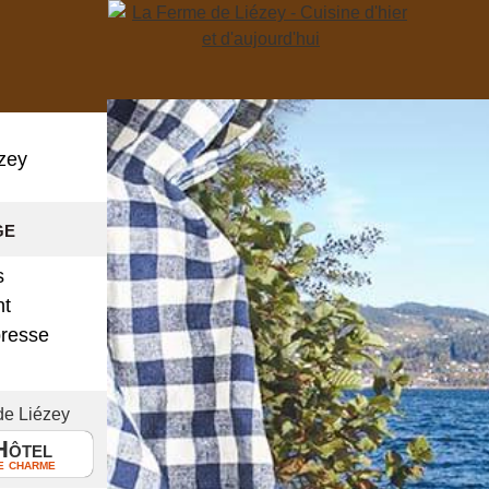
zey
ge
s
nt
presse
!
de Liézey
Hôtel
e charme