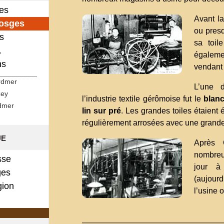
ges
Avant la
Vosges
ou pres
s
sa toil
.
égaleme
ns
vendant 
rdmer
L’une d
zey
l’industrie textile gérômoise fut le
blanc
dmer
lin sur pré
. Les grandes toiles étaient 
régulièrement arrosées avec une grande p
ue
Après G
nombreu
sse
jour à
es
(aujourd
gion
l’usine o