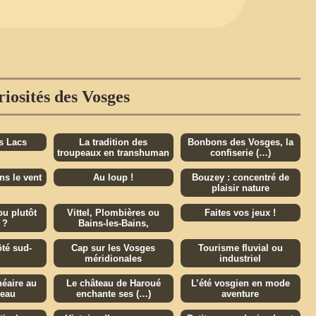
iosités des Vosges
s Lacs
La tradition des
Bonbons des Vosges, la
troupeaux en transhuman
confiserie (…)
s le vent
Au loup !
Bouzey : concentré de
plaisir nature
u plutôt
Vittel, Plombières ou
Faites vos jeux !
 ?
Bains-les-Bains,
té sud-
Cap sur les Vosges
Tourisme fluvial ou
méridionales
industriel
éaire au
Le château de Haroué
L’été vosgien en mode
’eau
enchante ses (…)
aventure