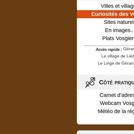
Villes et villa
Curiosités des 
Sites naturel
En images..
Plats Vosgie
Géra
Accès rapide :
Le village de Lié
Le Linge de Gérar
Côté pratiq
Carnet d’adre
Webcam Vosg
Météo de la ré