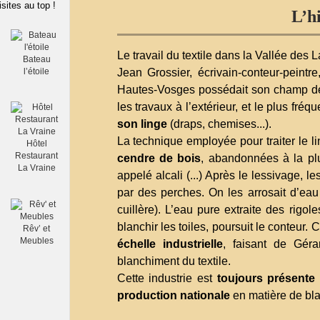
isites au top !
L’hi
Le travail du textile dans la Vallée des 
Bateau
Jean Grossier, écrivain-conteur-peintr
l’étoile
Hautes-Vosges possédait son champ de 
les travaux à l’extérieur, et le plus fré
son linge
(draps, chemises...).
La technique employée pour traiter le li
Hôtel
Restaurant
cendre de bois
, abandonnées à la plu
La Vraine
appelé alcali (...) Après le lessivage, le
par des perches. On les arrosait d’eau 
cuillère). L’eau pure extraite des rigole
blanchir les toiles, poursuit le conteur. 
Rêv’ et
Meubles
échelle industrielle
, faisant de Gér
blanchiment du textile.
Cette industrie est
toujours présente
production nationale
en matière de bla