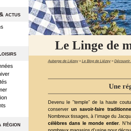
& actus
ns
Le Linge de 
Loisirs
Auberge de Liézey
>
Le Blog de Liézey
>
Découvrir 
nnées
hiver
ités
Une rég
mer
ion
Devenu le "temple" de la haute cout
nts
conserver
un savoir-faire traditionne
Nombreux tissages, à l’image du Jacqua
célèbres dans le monde entier
. N’h
a région
nombreux magasins d’usine pour découvri