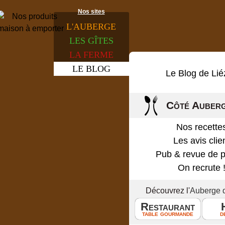
Nos sites
L'
AUBERGE
LES
GÎTES
LA
FERME
LE
BLOG
Le Blog de Lié
Côté Auber
Nos recette
Les avis clie
Pub & revue de 
On recrute 
Découvrez l'
Auberge 
Restaurant
table gourmande
d