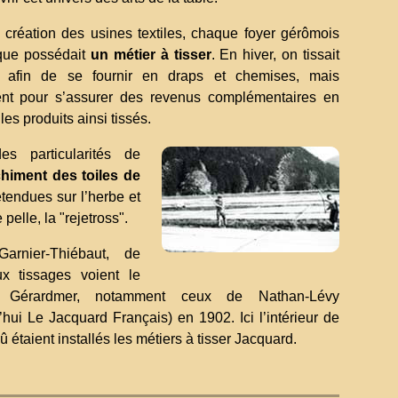
 création des usines textiles, chaque foyer gérômois
que possédait
un métier à tisser
. En hiver, on tissait
e afin de se fournir en draps et chemises, mais
nt pour s’assurer des revenus complémentaires en
les produits ainsi tissés.
es particularités de
himent des toiles de
étendues sur l’herbe et
elle, la "rejetross".
arnier-Thiébaut, de
x tissages voient le
 Gérardmer, notamment ceux de Nathan-Lévy
’hui Le Jacquard Français) en 1902. Ici l’intérieur de
û étaient installés les métiers à tisser Jacquard.