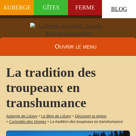
AUBERGE
GÎTES
FERME
BLOG
Ouvrir le menu
La tradition des
troupeaux en
transhumance
Auberge de Liézey
>
Le Blog de Liézey
>
Découvrir la région
>
Curiosités des Vosges
>
La tradition des troupeaux en transhumance