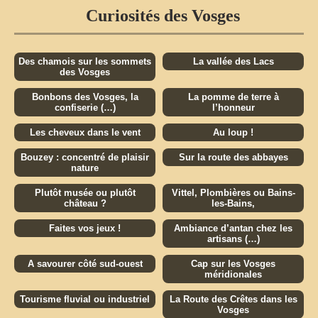
Curiosités des Vosges
Des chamois sur les sommets
La vallée des Lacs
des Vosges
Bonbons des Vosges, la
La pomme de terre à
confiserie (…)
l’honneur
Les cheveux dans le vent
Au loup !
Bouzey : concentré de plaisir
Sur la route des abbayes
nature
Plutôt musée ou plutôt
Vittel, Plombières ou Bains-
château ?
les-Bains,
Faites vos jeux !
Ambiance d’antan chez les
artisans (…)
A savourer côté sud-ouest
Cap sur les Vosges
méridionales
Tourisme fluvial ou industriel
La Route des Crêtes dans les
Vosges