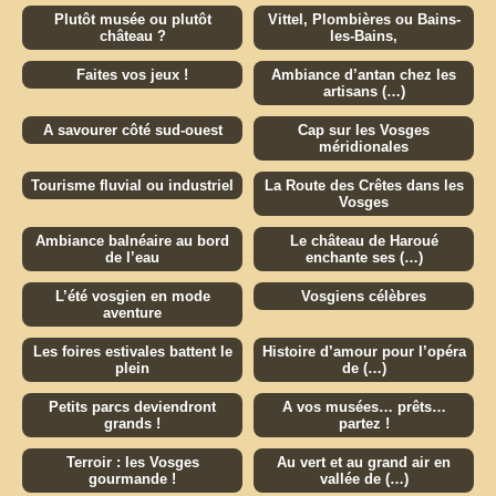
Plutôt musée ou plutôt
Vittel, Plombières ou Bains-
château ?
les-Bains,
Faites vos jeux !
Ambiance d’antan chez les
artisans (…)
A savourer côté sud-ouest
Cap sur les Vosges
méridionales
Tourisme fluvial ou industriel
La Route des Crêtes dans les
Vosges
Ambiance balnéaire au bord
Le château de Haroué
de l’eau
enchante ses (…)
L’été vosgien en mode
Vosgiens célèbres
aventure
Les foires estivales battent le
Histoire d’amour pour l’opéra
plein
de (…)
Petits parcs deviendront
A vos musées… prêts…
grands !
partez !
Terroir : les Vosges
Au vert et au grand air en
gourmande !
vallée de (…)