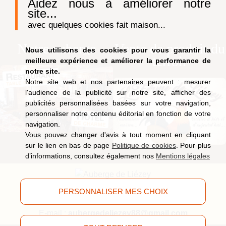
Aidez nous à améliorer notre
site...
avec quelques cookies fait maison...
Notre auberge
Vente de produit du
Nous utilisons des cookies pour vous garantir la
terroir
meilleure expérience et améliorer la performance de
notre site.
Notre site web et nos partenaires peuvent : mesurer
l'audience de la publicité sur notre site, afficher des
publicités personnalisées basées sur votre navigation,
personnaliser notre contenu éditorial en fonction de votre
navigation.
Vous pouvez changer d'avis à tout moment en cliquant
sur le lien en bas de page
Politique de cookies
. Pour plus
d’informations, consultez également nos
Mentions légales
9, route de Saucefaing, 88400 Liézey
(Vosges)
PERSONNALISER MES CHOIX
Tél.
03 29 63 09 51
E-mail :
aubergedeliezey88@gmail.com