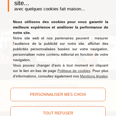
site...
avec quelques cookies fait maison...
Notre auberge
Vente de produit du
Nous utilisons des cookies pour vous garantir la
terroir
meilleure expérience et améliorer la performance de
notre site.
Notre site web et nos partenaires peuvent : mesurer
l'audience de la publicité sur notre site, afficher des
publicités personnalisées basées sur votre navigation,
personnaliser notre contenu éditorial en fonction de votre
navigation.
Vous pouvez changer d'avis à tout moment en cliquant
sur le lien en bas de page
Politique de cookies
. Pour plus
d’informations, consultez également nos
Mentions légales
9, route de Saucefaing, 88400 Liézey
(Vosges)
PERSONNALISER MES CHOIX
Tél.
03 29 63 09 51
E-mail :
aubergedeliezey88@gmail.com
TOUT REFUSER