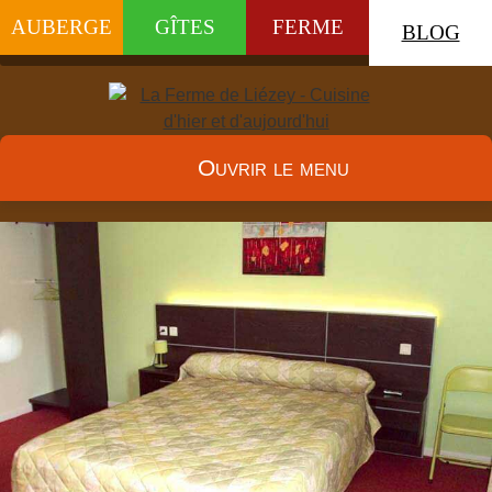
AUBERGE
GÎTES
FERME
BLOG
Ouvrir le menu