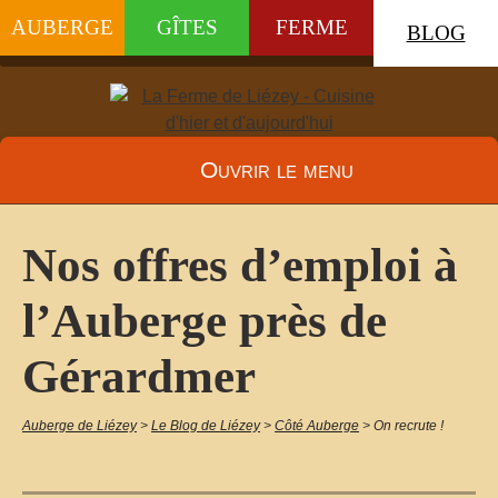
AUBERGE
GÎTES
FERME
BLOG
Ouvrir le menu
Nos offres d’emploi à
l’Auberge près de
Gérardmer
Auberge de Liézey
>
Le Blog de Liézey
>
Côté Auberge
>
On recrute !