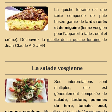
La quiche lorraine est une
tarte
composée de pâte
brisée garnie de
lards rosés
et de migaine
(terme vosgien
pour l’appareil à tarte : oeuf et
crème). Découvrez la
recette de la quiche lorraine
de
Jean-Claude AIGUIER
La salade vosgienne
Ses interprétations sont
multiples, elle est
généralement composée de
salade, lardons, pommes
de terre, tomate, oeuf,
oignons, croûtons
...
Recette de la salade Vosgienne
de