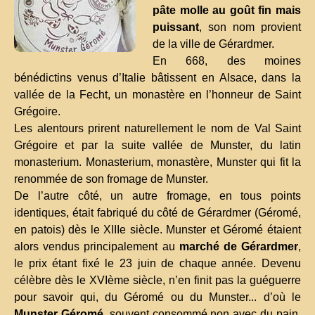
pâte molle au goût fin mais
puissant
, son nom provient
de la ville de Gérardmer.
En 668, des moines
bénédictins venus d’Italie bâtissent en Alsace, dans la
vallée de la Fecht, un monastère en l’honneur de Saint
Grégoire.
Les alentours prirent naturellement le nom de Val Saint
Grégoire et par la suite vallée de Munster, du latin
monasterium. Monasterium, monastère, Munster qui fit la
renommée de son fromage de Munster.
De l’autre côté, un autre fromage, en tous points
identiques, était fabriqué du côté de Gérardmer (Géromé,
en patois) dès le XIIIe siècle. Munster et Géromé étaient
alors vendus principalement au
marché de Gérardmer
,
le prix étant fixé le 23 juin de chaque année. Devenu
célèbre dès le XVIème siècle, n’en finit pas la guéguerre
pour savoir qui, du Géromé ou du Munster... d’où le
Munster Géromé
, souvent consommé non avec du pain,