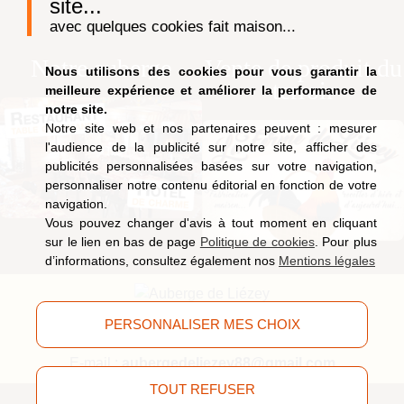
site...
avec quelques cookies fait maison...
Notre auberge
Vente de produit du
Nous utilisons des cookies pour vous garantir la
terroir
meilleure expérience et améliorer la performance de
notre site.
Notre site web et nos partenaires peuvent : mesurer
l'audience de la publicité sur notre site, afficher des
publicités personnalisées basées sur votre navigation,
personnaliser notre contenu éditorial en fonction de votre
navigation.
Vous pouvez changer d'avis à tout moment en cliquant
sur le lien en bas de page
Politique de cookies
. Pour plus
d’informations, consultez également nos
Mentions légales
9, route de Saucefaing, 88400 Liézey
(Vosges)
PERSONNALISER MES CHOIX
Tél.
03 29 63 09 51
E-mail :
aubergedeliezey88@gmail.com
TOUT REFUSER