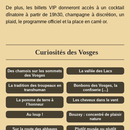
De plus, les billets VIP donneront accès à un cocktail
dînatoire à partir de 19h30, champagne à discrétion, un
plaid, le programme officiel et la place en carré or.
Curiosités des Vosges
Des chamois sur les sommets
La vallée des Lacs
des Vosges
La tradition des troupeaux en
Bonbons des Vosges, la
transhuman
confiserie (…)
La pomme de terre à
Les cheveux dans le vent
l’honneur
Au loup !
Bouzey : concentré de plaisir
nature
Sur la route des abbayes
Plutôt musée ou plutôt