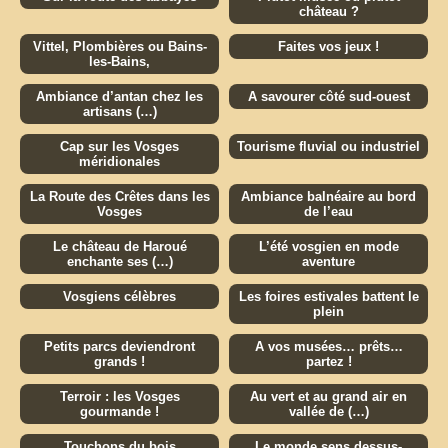
château ?
Vittel, Plombières ou Bains-
Faites vos jeux !
les-Bains,
Ambiance d’antan chez les
A savourer côté sud-ouest
artisans (…)
Cap sur les Vosges
Tourisme fluvial ou industriel
méridionales
La Route des Crêtes dans les
Ambiance balnéaire au bord
Vosges
de l’eau
Le château de Haroué
L’été vosgien en mode
enchante ses (…)
aventure
Vosgiens célèbres
Les foires estivales battent le
plein
Petits parcs deviendront
A vos musées… prêts…
grands !
partez !
Terroir : les Vosges
Au vert et au grand air en
gourmande !
vallée de (…)
Touchons du bois
Le monde sens dessus-