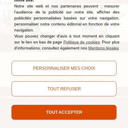
Notre site web et nos partenaires peuvent : mesurer
l'audience de la publicité sur notre site, afficher des
publicités personnalisées basées sur votre navigation,
personnaliser notre contenu éditorial en fonction de votre
navigation.
Vous pouvez changer d'avis à tout moment en cliquant
sur le lien en bas de page
Politique de cookies
. Pour plus
d’informations, consultez également nos
Mentions légales
9, route de Saucefaing, 88400 Liézey
(Vosges)
PERSONNALISER MES CHOIX
Tél.
03 29 63 09 51
E-mail :
aubergedeliezey88@gmail.com
TOUT REFUSER
Mentions légales
-
Politique de cookies
-
CG Restaurant
-
CG Hôtel
-
CG Gîte
- © Tout droit
réservé 2024
TOUT ACCEPTER