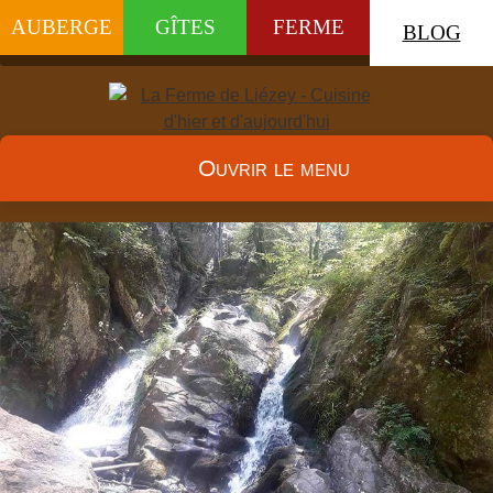
AUBERGE
GÎTES
FERME
BLOG
Ouvrir le menu