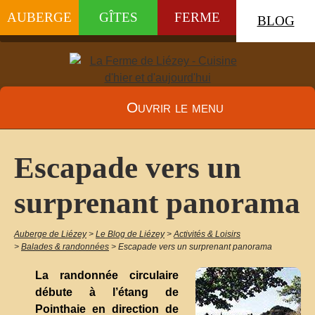
AUBERGE
GÎTES
FERME
BLOG
Ouvrir le menu
Escapade vers un
surprenant panorama
Auberge de Liézey
>
Le Blog de Liézey
>
Activités & Loisirs
>
Balades & randonnées
>
Escapade vers un surprenant panorama
La randonnée circulaire
débute à l’étang de
Pointhaie en direction de