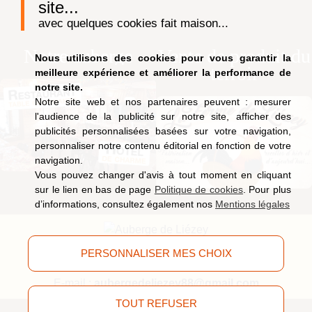
site...
avec quelques cookies fait maison...
Notre auberge
Vente de produit du
Nous utilisons des cookies pour vous garantir la
terroir
meilleure expérience et améliorer la performance de
notre site.
Notre site web et nos partenaires peuvent : mesurer
l'audience de la publicité sur notre site, afficher des
publicités personnalisées basées sur votre navigation,
personnaliser notre contenu éditorial en fonction de votre
navigation.
Vous pouvez changer d'avis à tout moment en cliquant
sur le lien en bas de page
Politique de cookies
. Pour plus
d’informations, consultez également nos
Mentions légales
9, route de Saucefaing, 88400 Liézey
(Vosges)
PERSONNALISER MES CHOIX
Tél.
03 29 63 09 51
E-mail :
aubergedeliezey88@gmail.com
TOUT REFUSER