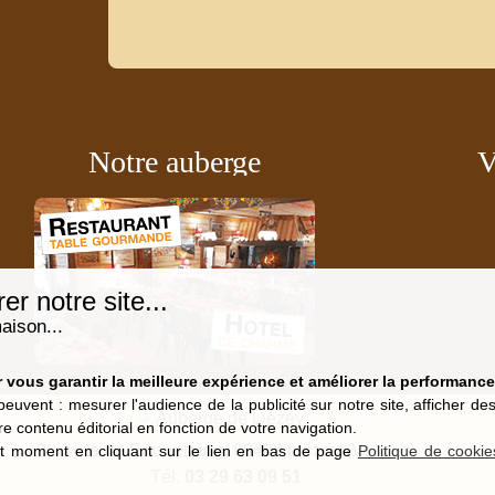
Notre auberge
V
r notre site...
aison...
vous garantir la meilleure expérience et améliorer la performance 
peuvent : mesurer l'audience de la publicité sur notre site, afficher d
re contenu éditorial en fonction de votre navigation.
9, route de Saucefaing, 88400 Liézey
(Vosges)
t moment en cliquant sur le lien en bas de page
Politique de cookie
Tél.
03 29 63 09 51