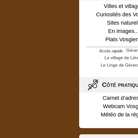
Villes et villa
Curiosités des V
Sites naturel
En images..
Plats Vosgie
Géra
Accès rapide :
Le village de Lié
Le Linge de Gérar
Côté pratiq
Carnet d’adre
Webcam Vosg
Météo de la ré