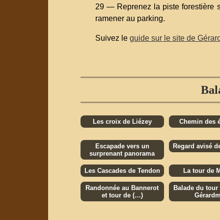
29 — Reprenez la piste forestière 
ramener au parking.
Suivez le
guide sur le site de Géra
Bal
Les croix de Liézey
Chemin des é
Escapade vers un
Regard avisé de
surprenant panorama
Les Cascades de Tendon
La tour de M
Randonnée au Bannerot
Balade du tour 
et tour de (…)
Gérardm