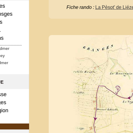
ges
Fiche rando :
La Pèsot’ de Liéz
osges
s
.
ns
rdmer
zey
dmer
ue
sse
es
gion