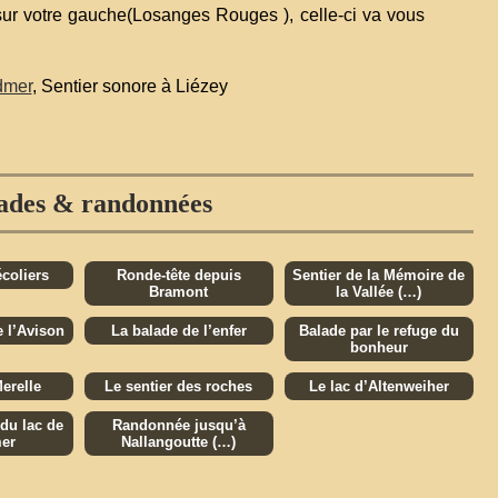
sur votre gauche(Losanges Rouges ), celle-ci va vous
rdmer
, Sentier sonore à Liézey
ades & randonnées
coliers
Ronde-tête depuis
Sentier de la Mémoire de
Bramont
la Vallée (…)
 l’Avison
La balade de l’enfer
Balade par le refuge du
bonheur
erelle
Le sentier des roches
Le lac d’Altenweiher
du lac de
Randonnée jusqu’à
er
Nallangoutte (…)