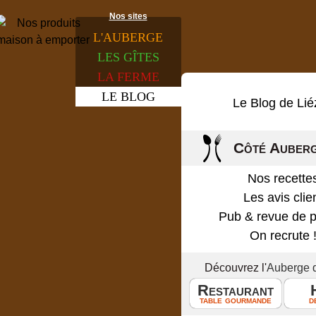
Nos sites
L'
AUBERGE
LES
GÎTES
LA
FERME
LE
BLOG
Le Blog de Lié
Côté Auber
Nos recette
Les avis clie
Pub & revue de 
On recrute 
Découvrez l'
Auberge 
Restaurant
table gourmande
d