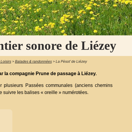
ntier sonore de Liézey
 Loisirs
>
Balades & randonnées
>
La Pèsot’ de Liézey
par la compagnie Prune de passage à Liézey.
ter plusieurs Passées communales (anciens chemins
 de suivre les balises « oreille » numérotées.