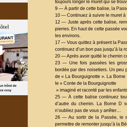
toujours longer le muret qui se trou
9 — À partir de cette balise, la Passé
10 — Continuez à suivre le muret à 
12 — Juste après cette balise, remo
ôtel
pierres. En haut de cette passée vo
les environs.
17 — Vous quittez à présent la Pas
continuez d’un bon pas jusqu’à la ro
20 — Après avoir quitté le chemin c
23 — Une fois passées les gross
bordée par des noisetiers. Un peu pl
de « La Bourguignotte ». La Borne 
le « Conte de la Bourguignotte
 un hôtel de
» imaginé et raconté par les enfant
ce cosy
25 — À cette balise continuez tout 
d’autre du chemin. La Borne D s
n’oubliez pas de vous y arrêter…
26 — Au sortir de la Passée, le se
permettre de remonter jusqu’à la Bé