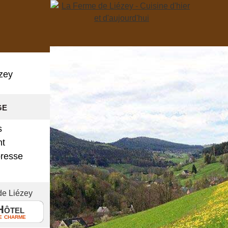
zey
ge
s
nt
presse
!
de Liézey
Hôtel
e charme