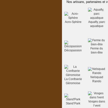
Nos artisans, partenaires et v
Acro-Sphère
Aquafly, parc
aquatique
Ferme du
Décopassion
bien-être
Nelsquad
La Confiserie
Rando
Géromoise
Vosges dans
Stand’Park
l’vent