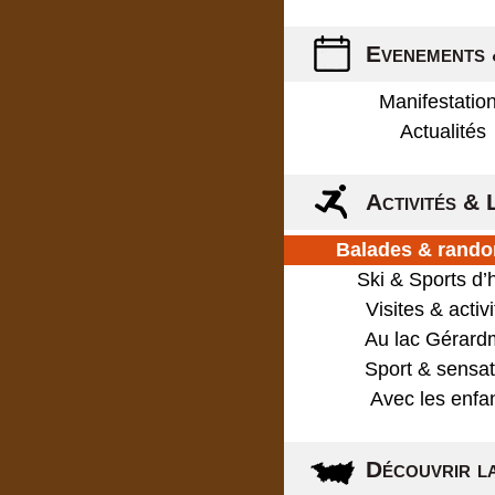
Evenements 
Manifestatio
Actualités
Activités & 
Balades & rand
Ski & Sports d’
Visites & activ
Au lac Gérard
Sport & sensat
Avec les enfa
Découvrir l