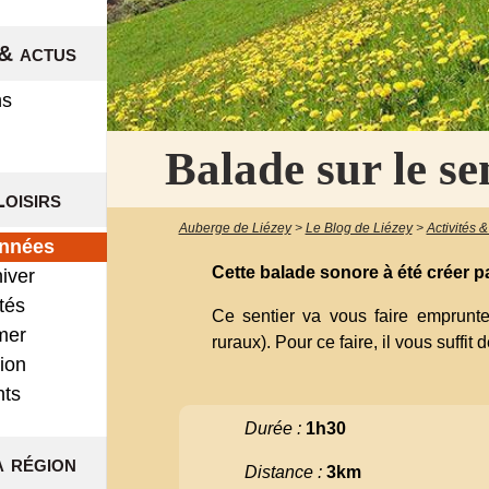
& actus
ns
Balade sur le se
Loisirs
Auberge de Liézey
>
Le Blog de Liézey
>
Activités &
onnées
Cette balade sonore à été créer 
hiver
ités
Ce sentier va vous faire emprun
mer
ruraux). Pour ce faire, il vous suffit
ion
nts
Durée :
1h30
a région
Distance :
3km