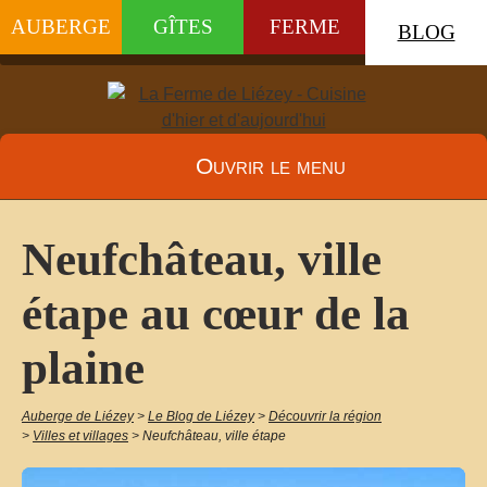
AUBERGE
GÎTES
FERME
BLOG
Ouvrir le menu
Neufchâteau, ville
étape au cœur de la
plaine
Auberge de Liézey
>
Le Blog de Liézey
>
Découvrir la région
>
Villes et villages
>
Neufchâteau, ville étape