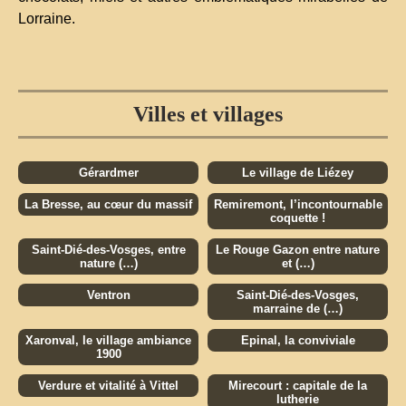
Lorraine.
Villes et villages
Gérardmer
Le village de Liézey
La Bresse, au cœur du massif
Remiremont, l’incontournable
coquette !
Saint-Dié-des-Vosges, entre
Le Rouge Gazon entre nature
nature (…)
et (…)
Ventron
Saint-Dié-des-Vosges,
marraine de (…)
Xaronval, le village ambiance
Epinal, la conviviale
1900
Verdure et vitalité à Vittel
Mirecourt : capitale de la
lutherie