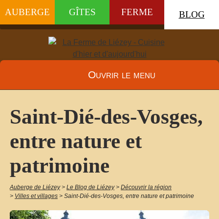
AUBERGE
GÎTES
FERME
BLOG
Ouvrir le menu
Saint-Dié-des-Vosges,
entre nature et
patrimoine
Auberge de Liézey
>
Le Blog de Liézey
>
Découvrir la région
>
Villes et villages
>
Saint-Dié-des-Vosges, entre nature et patrimoine