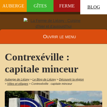
AUBERGE
GÎTES
FERME
BLOG
Ouvrir le menu
Contrexéville :
capitale minceur
Auberge de Liézey
>
Le Blog de Liézey
>
Découvrir la région
>
Villes et villages
>
Contrexéville : capitale minceur