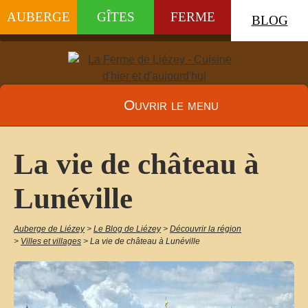
AUBERGE
GÎTES
FERME
BLOG
Ouvrir le menu
La vie de château à
Lunéville
Auberge de Liézey
>
Le Blog de Liézey
>
Découvrir la région
>
Villes et villages
>
La vie de château à Lunéville