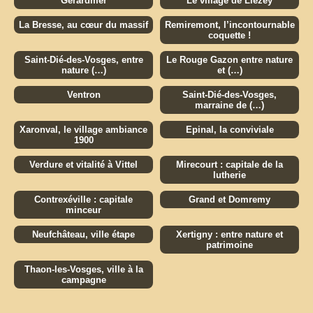
Gérardmer
Le village de Liézey
La Bresse, au cœur du massif
Remiremont, l’incontournable
coquette !
Saint-Dié-des-Vosges, entre
Le Rouge Gazon entre nature
nature (…)
et (…)
Ventron
Saint-Dié-des-Vosges,
marraine de (…)
Xaronval, le village ambiance
Epinal, la conviviale
1900
Verdure et vitalité à Vittel
Mirecourt : capitale de la
lutherie
Contrexéville : capitale
Grand et Domremy
minceur
Neufchâteau, ville étape
Xertigny : entre nature et
patrimoine
Thaon-les-Vosges, ville à la
campagne