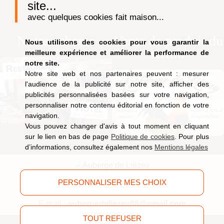
site...
avec quelques cookies fait maison...
Notre auberge
Vente de produit du
Nous utilisons des cookies pour vous garantir la
terroir
meilleure expérience et améliorer la performance de
notre site.
Notre site web et nos partenaires peuvent : mesurer
l'audience de la publicité sur notre site, afficher des
publicités personnalisées basées sur votre navigation,
personnaliser notre contenu éditorial en fonction de votre
navigation.
Vous pouvez changer d'avis à tout moment en cliquant
sur le lien en bas de page
Politique de cookies
. Pour plus
d’informations, consultez également nos
Mentions légales
9, route de Saucefaing, 88400 Liézey
(Vosges)
PERSONNALISER MES CHOIX
Tél.
03 29 63 09 51
E-mail :
aubergedeliezey88@gmail.com
TOUT REFUSER