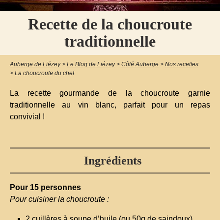
Recette de la choucroute
traditionnelle
Auberge de Liézey
>
Le Blog de Liézey
>
Côté Auberge
>
Nos recettes
>
La choucroute du chef
La recette gourmande de la choucroute garnie
traditionnelle au vin blanc, parfait pour un repas
convivial !
Ingrédients
Pour 15 personnes
Pour cuisiner la choucroute :
2 cuillères à soupe d’huile (ou 50g de saindoux)