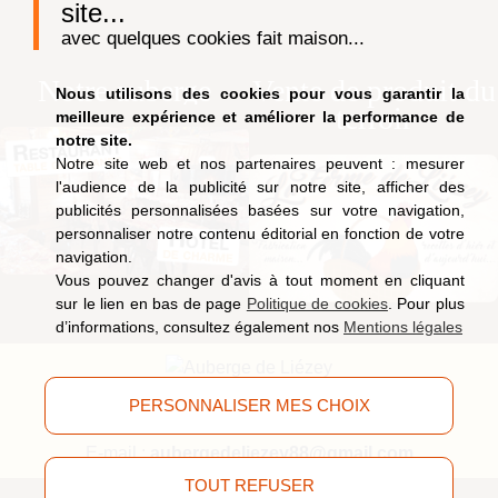
site...
avec quelques cookies fait maison...
Notre auberge
Vente de produit du
Nous utilisons des cookies pour vous garantir la
terroir
meilleure expérience et améliorer la performance de
notre site.
Notre site web et nos partenaires peuvent : mesurer
l'audience de la publicité sur notre site, afficher des
publicités personnalisées basées sur votre navigation,
personnaliser notre contenu éditorial en fonction de votre
navigation.
Vous pouvez changer d'avis à tout moment en cliquant
sur le lien en bas de page
Politique de cookies
. Pour plus
d’informations, consultez également nos
Mentions légales
9, route de Saucefaing, 88400 Liézey
(Vosges)
PERSONNALISER MES CHOIX
Tél.
03 29 63 09 51
E-mail :
aubergedeliezey88@gmail.com
TOUT REFUSER