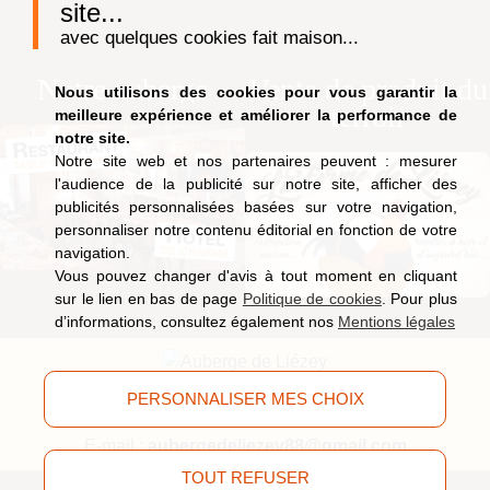
site...
avec quelques cookies fait maison...
Notre auberge
Vente de produit du
Nous utilisons des cookies pour vous garantir la
terroir
meilleure expérience et améliorer la performance de
notre site.
Notre site web et nos partenaires peuvent : mesurer
l'audience de la publicité sur notre site, afficher des
publicités personnalisées basées sur votre navigation,
personnaliser notre contenu éditorial en fonction de votre
navigation.
Vous pouvez changer d'avis à tout moment en cliquant
sur le lien en bas de page
Politique de cookies
. Pour plus
d’informations, consultez également nos
Mentions légales
9, route de Saucefaing, 88400 Liézey
(Vosges)
PERSONNALISER MES CHOIX
Tél.
03 29 63 09 51
E-mail :
aubergedeliezey88@gmail.com
TOUT REFUSER