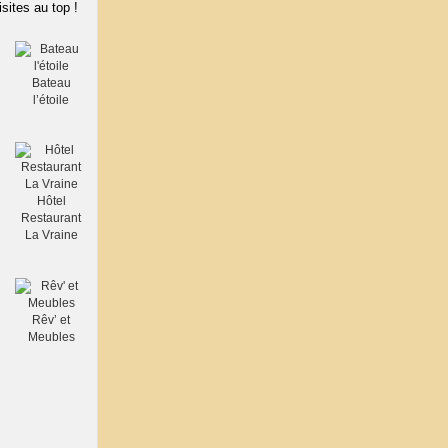
isites au top !
Bateau
l’étoile
Hôtel
Restaurant
La Vraine
Rêv’ et
Meubles