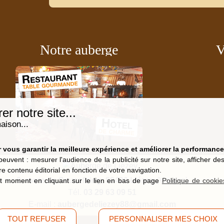
Notre auberge
V
r notre site...
aison...
vous garantir la meilleure expérience et améliorer la performance 
peuvent : mesurer l'audience de la publicité sur notre site, afficher d
re contenu éditorial en fonction de votre navigation.
9, route de Saucefaing, 88400 Liézey
(Vosges)
t moment en cliquant sur le lien en bas de page
Politique de cookie
Tél.
03 29 63 09 51
E-mail :
aubergedeliezey88@gmail.com
TOUT REFUSER
PERSONNALISER MES CHOIX