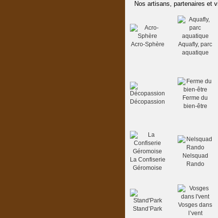
Nos artisans, partenaires et v
Acro-Sphère
Aquafly, parc
aquatique
Ferme du
Décopassion
bien-être
Nelsquad
La Confiserie
Rando
Géromoise
Vosges dans
Stand’Park
l’vent