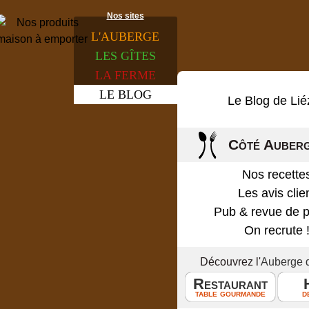
Nos sites
L'
AUBERGE
LES
GÎTES
LA
FERME
LE
BLOG
Le Blog de Lié
Côté Auber
Nos recette
Les avis clie
Pub & revue de 
On recrute 
Découvrez l'
Auberge 
Restaurant
table gourmande
d