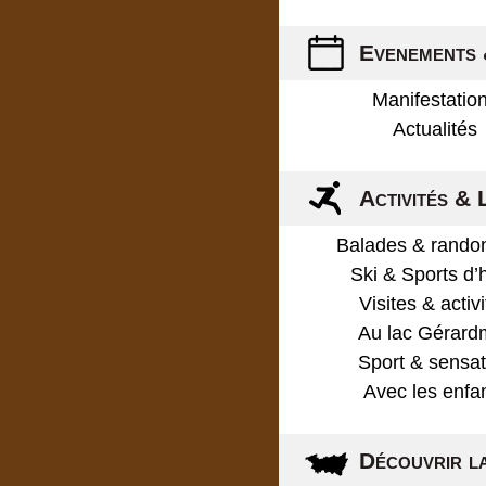
Evenements 
Manifestatio
Actualités
Activités & 
Balades & rando
Ski & Sports d’
Visites & activ
Au lac Gérard
Sport & sensat
Avec les enfa
Découvrir l