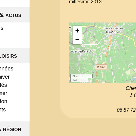
millésime 2013.
& actus
ns
+
−
Loisirs
nnées
hiver
2 km
1 mi
ités
Chem
mer
à 
ion
nts
06 87 72
a région