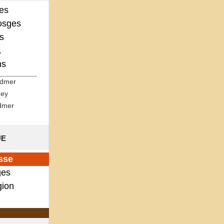
ges
osges
s
.
ns
rdmer
zey
dmer
ue
sse
es
gion