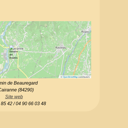
©
OpenStreetMap
contributors
in de Beauregard
Cairanne (84290)
Site web
 85 42 / 04 90 66 03 48