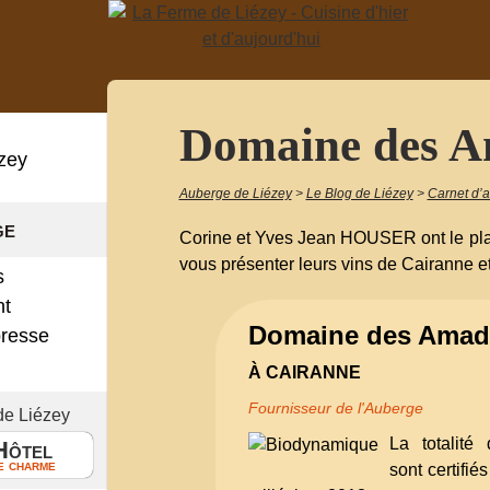
Domaine des A
zey
Auberge de Liézey
>
Le Blog de Liézey
>
Carnet d’
ge
Corine et Yves Jean HOUSER ont le plais
vous présenter leurs vins de Cairanne e
s
nt
Domaine des Amad
presse
!
À CAIRANNE
Fournisseur de l'Auberge
de Liézey
La totalité
Hôtel
e charme
sont certifié