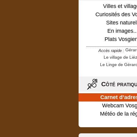
Villes et villa
Curiosités des V
Sites naturel
En images..
Plats Vosgie
Géra
Accès rapide :
Le village de Lié
Le Linge de Gérar
Côté pratiq
Carnet d’adre
Webcam Vosg
Météo de la ré