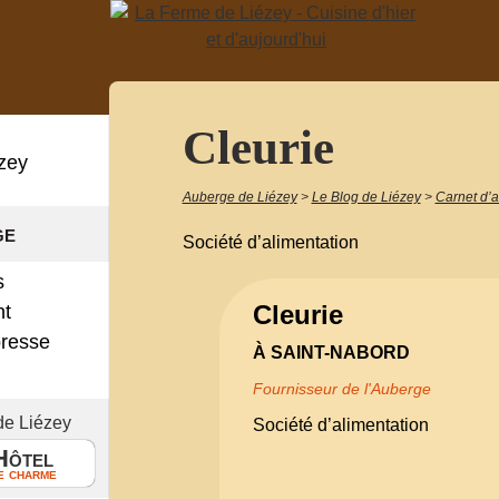
Cleurie
zey
Auberge de Liézey
>
Le Blog de Liézey
>
Carnet d’
ge
Société d’alimentation
s
Cleurie
nt
presse
À SAINT-NABORD
!
Fournisseur de l'Auberge
de Liézey
Société d’alimentation
Hôtel
e charme