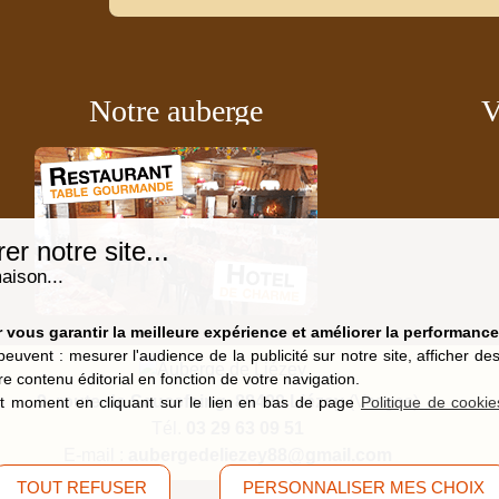
Notre auberge
V
r notre site...
aison...
vous garantir la meilleure expérience et améliorer la performance 
peuvent : mesurer l'audience de la publicité sur notre site, afficher d
re contenu éditorial en fonction de votre navigation.
9, route de Saucefaing, 88400 Liézey
(Vosges)
t moment en cliquant sur le lien en bas de page
Politique de cookie
Tél.
03 29 63 09 51
E-mail :
aubergedeliezey88@gmail.com
TOUT REFUSER
PERSONNALISER MES CHOIX