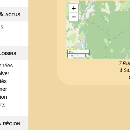
+
& actus
−
ns
Loisirs
2 km
1 mi
7 Ru
nnées
à Sa
hiver
ités
mer
ion
nts
a région