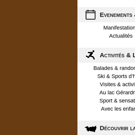
Evenements 
Manifestatio
Actualités
Activités & 
Balades & rando
Ski & Sports d’
Visites & activ
Au lac Gérard
Sport & sensat
Avec les enfa
Découvrir l