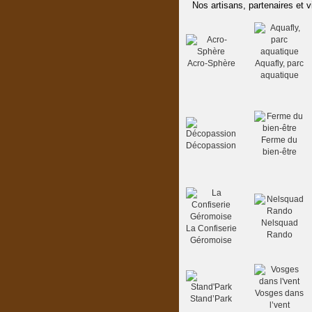
Nos artisans, partenaires et v
Acro-Sphère
Aquafly, parc
aquatique
Ferme du
Décopassion
bien-être
Nelsquad
La Confiserie
Rando
Géromoise
Vosges dans
Stand’Park
l’vent