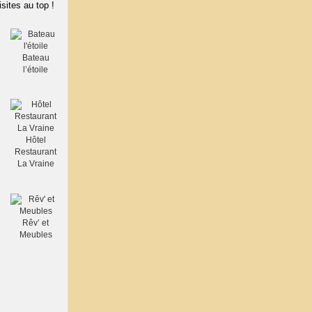
isites au top !
Bateau
l’étoile
Hôtel
Restaurant
La Vraine
Rêv’ et
Meubles