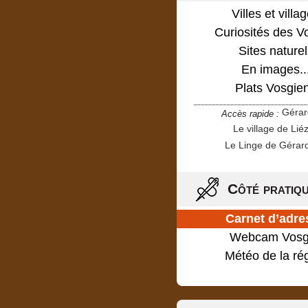
Villes et villa
Curiosités des V
Sites naturel
En images..
Plats Vosgie
Géra
Accès rapide :
Le village de Lié
Le Linge de Gérar
Côté pratiq
Carnet d’adre
Webcam Vosg
Météo de la ré