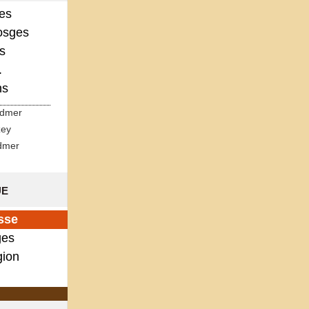
ges
osges
s
.
ns
rdmer
zey
dmer
ue
sse
es
gion