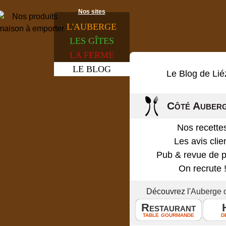
Nos sites
L'
AUBERGE
LES
GÎTES
LA
FERME
LE
BLOG
Le Blog de Lié
Côté Auber
Nos recette
Les avis clie
Pub & revue de 
On recrute 
Découvrez l'
Auberge 
Restaurant
table gourmande
d