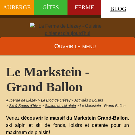
AUBERGE
GÎTES
FERME
BLOG
Ouvrir le menu
Le Markstein -
Grand Ballon
Auberge de Liézey
>
Le Blog de Liézey
>
Activités & Loisirs
>
Ski & Sports d’hiver
>
Station de ski alpin
>
Le Markstein - Grand Ballon
Venez
découvrir le massif du Markstein Grand-Ballon
,
ski alpin et ski de fonds, loisirs et détente pour un
maximum de plaisir !