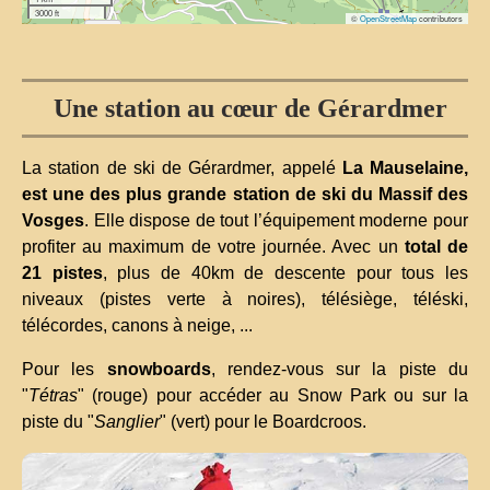
3000 ft
©
OpenStreetMap
contributors
Une station au cœur de Gérardmer
La station de ski de Gérardmer, appelé
La Mauselaine,
est une des plus grande station de ski du Massif des
Vosges
. Elle dispose de tout l’équipement moderne pour
profiter au maximum de votre journée. Avec un
total de
21 pistes
, plus de 40km de descente pour tous les
niveaux (pistes verte à noires), télésiège, téléski,
télécordes, canons à neige, ...
Pour les
snowboards
, rendez-vous sur la piste du
"
Tétras
" (rouge) pour accéder au Snow Park ou sur la
piste du "
Sanglier
" (vert) pour le Boardcroos.