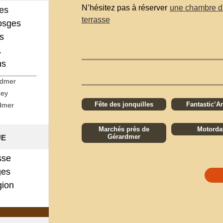
N’hésitez pas à réserver
une chambre d
ges
terrasse
osges
s
.
ns
rdmer
zey
Fête des jonquilles
Fantastic’Ar
dmer
Marchés près de
Motorda
ue
Gérardmer
sse
es
gion