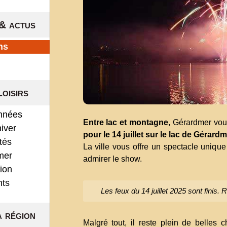
& actus
ns
Loisirs
nnées
Entre lac et montagne
, Gérardmer vou
hiver
pour le 14 juillet sur le lac de Gérard
ités
La ville vous offre un spectacle uniqu
mer
admirer le show.
ion
nts
Les feux du 14 juillet 2025 sont finis.
a région
Malgré tout, il reste plein de belles