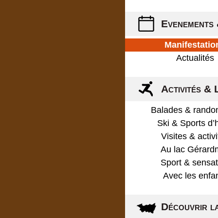
Evenements 
Manifestatio
Actualités
Activités & 
Balades & rando
Ski & Sports d’
Visites & activ
Au lac Gérard
Sport & sensat
Avec les enfa
Découvrir l