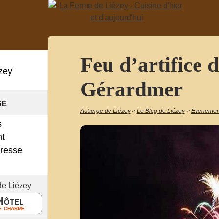
Feu d’artifice d
zey
Gérardmer
ge
Auberge de Liézey
>
Le Blog de Liézey
>
Evenement
s
nt
presse
!
de Liézey
Hôtel
e charme