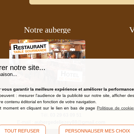
Notre auberge
V
r notre site...
aison...
vous garantir la meilleure expérience et améliorer la performance 
peuvent : mesurer l'audience de la publicité sur notre site, afficher d
re contenu éditorial en fonction de votre navigation.
9, route de Saucefaing, 88400 Liézey
(Vosges)
t moment en cliquant sur le lien en bas de page
Politique de cookie
Tél.
03 29 63 09 51
E-mail :
aubergedeliezey88@gmail.com
TOUT REFUSER
PERSONNALISER MES CHOIX