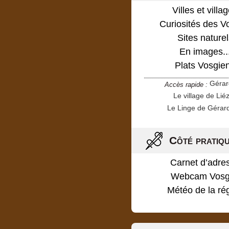
Villes et villa
Curiosités des V
Sites naturel
En images..
Plats Vosgie
Géra
Accès rapide :
Le village de Lié
Le Linge de Gérar
Côté pratiq
Carnet d’adre
Webcam Vosg
Météo de la ré