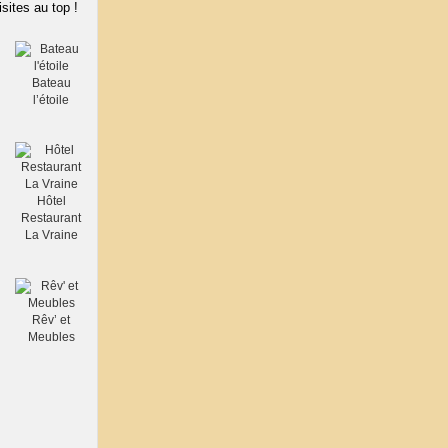
isites au top !
Bateau
l’étoile
Hôtel
Restaurant
La Vraine
Rêv’ et
Meubles