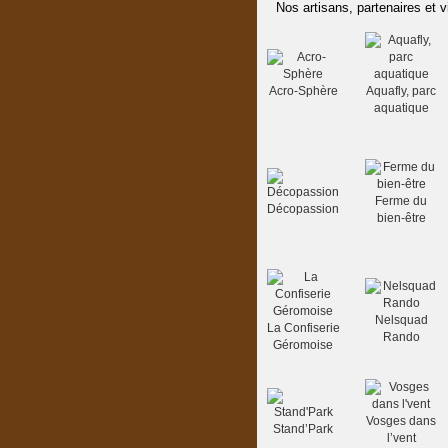
Nos artisans, partenaires et v
Acro-Sphère
Aquafly, parc
aquatique
Ferme du
Décopassion
bien-être
Nelsquad
La Confiserie
Rando
Géromoise
Vosges dans
Stand’Park
l’vent