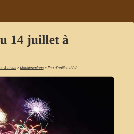
u 14 juillet à
s & actus
>
Manifestations
>
Feu d’artifice d’été