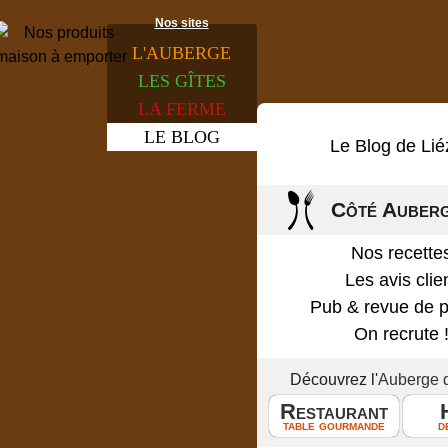
Nos sites
L'
AUBERGE
LES
GÎTES
LA
FERME
LE
BLOG
Le Blog de Lié
Côté Auber
Nos recette
Les avis clie
Pub & revue de 
On recrute 
Découvrez l'
Auberge 
Restaurant
table gourmande
d