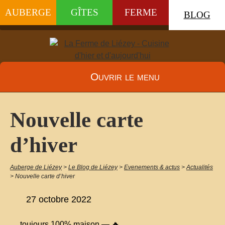
AUBERGE
GÎTES
FERME
BLOG
Ouvrir le menu
Nouvelle carte
d’hiver
Auberge de Liézey
>
Le Blog de Liézey
>
Evenements & actus
>
Actualités
>
Nouvelle carte d’hiver
27 octobre 2022
… toujours 100% maison — 🔥