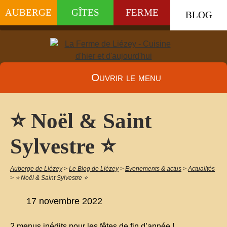
AUBERGE
GÎTES
FERME
BLOG
Ouvrir le menu
⭐️ Noël & Saint
Sylvestre ⭐️
Auberge de Liézey
>
Le Blog de Liézey
>
Evenements & actus
>
Actualités
>
⭐️ Noël & Saint Sylvestre ⭐️
17 novembre 2022
2 menus inédits pour les fêtes de fin d’année !