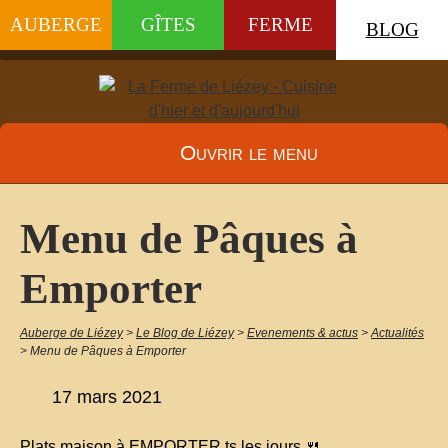
AUBERGE
GÎTES
FERME
BLOG
Ouvrir le menu
Menu de Pâques à
Emporter
Auberge de Liézey
>
Le Blog de Liézey
>
Evenements & actus
>
Actualités
>
Menu de Pâques à Emporter
17 mars 2021
Plats maison à EMPORTER ts les jours 🍴