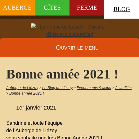
AUBERGE
GÎTES
FERME
BLOG
Ouvrir le menu
Bonne année 2021 !
Auberge de Liézey
>
Le Blog de Liézey
>
Evenements & actus
>
Actualités
>
Bonne année 2021 !
1er janvier 2021
Sandrine et toute l’équipe
de l’Auberge de Liézey
vous souhaite une très Bonne Année 2021 !