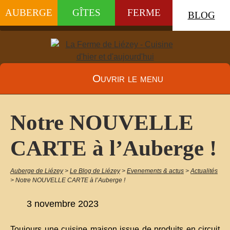
AUBERGE
GÎTES
FERME
BLOG
Ouvrir le menu
Notre NOUVELLE
CARTE à l’Auberge !
Auberge de Liézey
>
Le Blog de Liézey
>
Evenements & actus
>
Actualités
>
Notre NOUVELLE CARTE à l’Auberge !
3 novembre 2023
Toujours une cuisine maison issue de produits en circuit