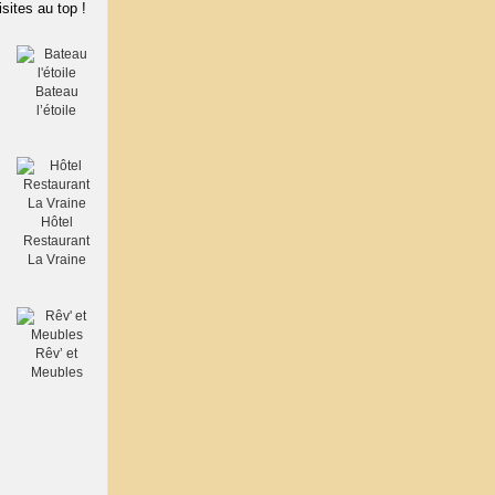
isites au top !
Bateau
l’étoile
Hôtel
Restaurant
La Vraine
Rêv’ et
Meubles