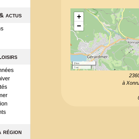
& actus
+
−
ns
Loisirs
2 km
1 mi
nnées
236
hiver
à Xonr
ités
mer
ion
nts
a région