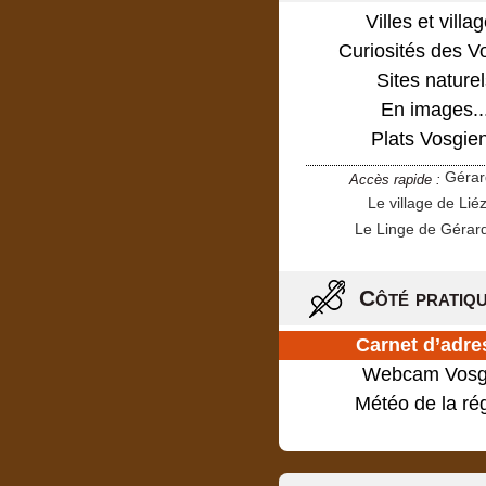
Villes et villa
Curiosités des V
Sites naturel
En images..
Plats Vosgie
Géra
Accès rapide :
Le village de Lié
Le Linge de Gérar
Côté pratiq
Carnet d’adre
Webcam Vosg
Météo de la ré