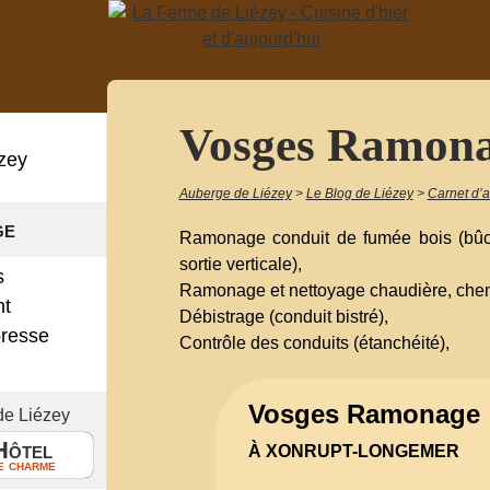
Vosges Ramon
zey
Auberge de Liézey
>
Le Blog de Liézey
>
Carnet d’
ge
Ramonage conduit de fumée bois (bûch
sortie verticale),
s
Ramonage et nettoyage chaudière, chemin
nt
Débistrage (conduit bistré),
presse
Contrôle des conduits (étanchéité),
!
Vosges Ramonage
de Liézey
Hôtel
À XONRUPT-LONGEMER
e charme