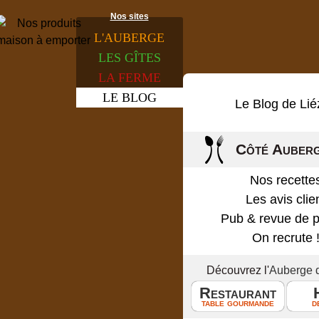
Nos sites
L'
AUBERGE
LES
GÎTES
LA
FERME
LE
BLOG
Le Blog de Lié
Côté Auber
Nos recette
Les avis clie
Pub & revue de 
On recrute 
Découvrez l'
Auberge 
Restaurant
table gourmande
d