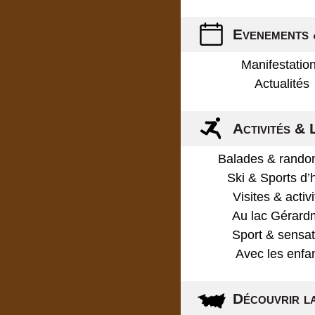
Evenements 
Manifestatio
Actualités
Activités & 
Balades & rando
Ski & Sports d’
Visites & activ
Au lac Gérard
Sport & sensat
Avec les enfa
Découvrir l