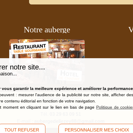
Notre auberge
V
r notre site...
aison...
vous garantir la meilleure expérience et améliorer la performance 
peuvent : mesurer l'audience de la publicité sur notre site, afficher d
re contenu éditorial en fonction de votre navigation.
9, route de Saucefaing, 88400 Liézey
(Vosges)
t moment en cliquant sur le lien en bas de page
Politique de cookie
Tél.
03 29 63 09 51
E-mail :
aubergedeliezey88@gmail.com
TOUT REFUSER
PERSONNALISER MES CHOIX