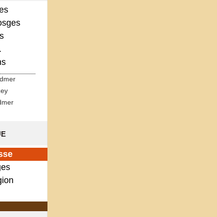
ges
osges
s
.
ns
rdmer
zey
dmer
ue
sse
es
gion