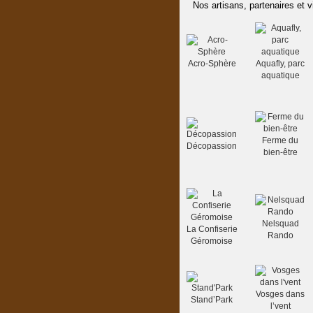
Nos artisans, partenaires et v
Acro-Sphère
Aquafly, parc
aquatique
Ferme du
Décopassion
bien-être
Nelsquad
La Confiserie
Rando
Géromoise
Vosges dans
Stand’Park
l’vent