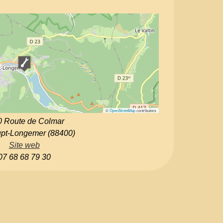
©
OpenStreetMap
contributors
0 Route de Colmar
upt-Longemer (88400)
Site web
07 68 68 79 30