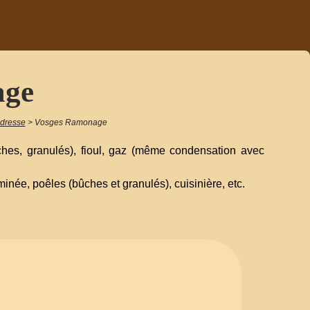
age
adresse
>
Vosges Ramonage
es, granulés), fioul, gaz (même condensation avec
ée, poêles (bûches et granulés), cuisinière, etc.