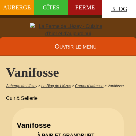
AUBERGE
GÎTES
FERME
BLOG
Ouvrir le menu
Vanifosse
Auberge de Liézey
>
Le Blog de Liézey
>
Carnet d’adresse
>
Vanifosse
Cuir & Sellerie
Vanifosse
À PAIR-ET-GRANDRUPT