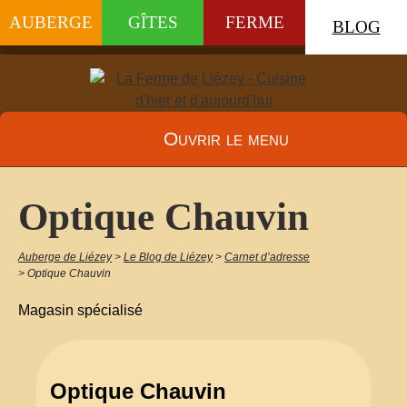
AUBERGE
GÎTES
FERME
BLOG
Ouvrir le menu
Optique Chauvin
Auberge de Liézey
>
Le Blog de Liézey
>
Carnet d’adresse
>
Optique Chauvin
Magasin spécialisé
Optique Chauvin