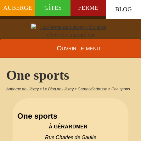
AUBERGE
GÎTES
FERME
BLOG
Ouvrir le menu
One sports
Auberge de Liézey
>
Le Blog de Liézey
>
Carnet d’adresse
>
One sports
One sports
À GÉRARDMER
Rue Charles de Gaulle