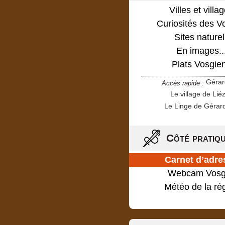
Villes et villa
Curiosités des V
Sites naturel
En images..
Plats Vosgie
Géra
Accès rapide :
Le village de Lié
Le Linge de Gérar
Côté pratiq
Carnet d’adre
Webcam Vosg
Météo de la ré