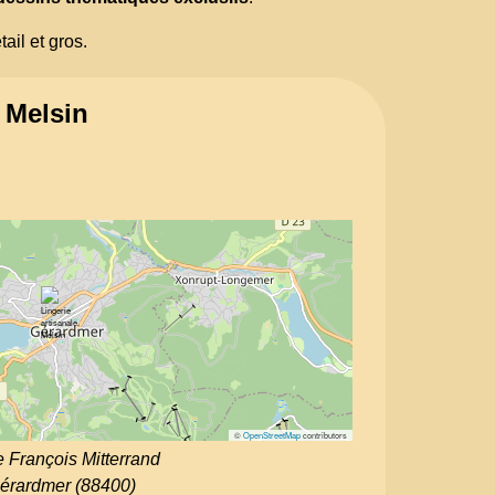
ail et gros.
, Melsin
©
OpenStreetMap
contributors
 François Mitterrand
érardmer (88400)