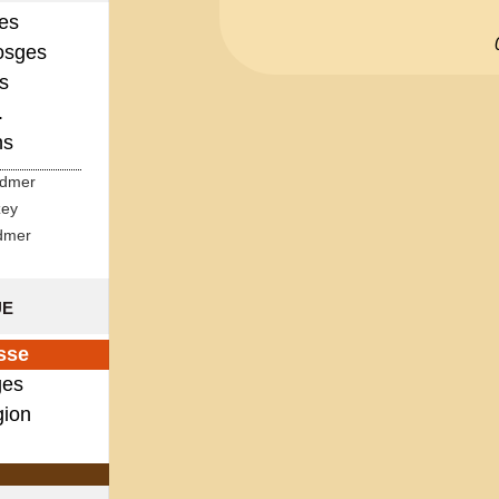
ges
osges
s
.
ns
rdmer
zey
dmer
ue
sse
es
gion