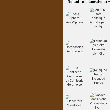
Nos artisans, partenaires et v
Acro-Sphère
Aquafly, parc
aquatique
Ferme du
Décopassion
bien-être
Nelsquad
La Confiserie
Rando
Géromoise
Vosges dans
Stand’Park
l’vent