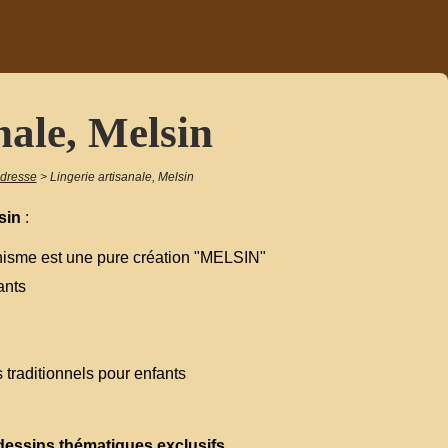
nale, Melsin
adresse
>
Lingerie artisanale, Melsin
sin
:
phisme est une pure création "MELSIN"
ants
traditionnels pour enfants
dessins thématiques exclusifs
.