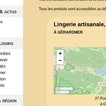
Tous les produits sont accessibles au dét
& actus
ns
Lingerie artisanale
À GÉRARDMER
Loisirs
+
nnées
hiver
−
ités
mer
ion
nts
2 km
1 mi
37 Rue
a région
à G