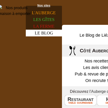
Nos sites
L'
AUBERGE
LES
GÎTES
LA
FERME
LE
BLOG
Le Blog de Lié
Côté Auber
Nos recette
Les avis clie
Pub & revue de 
On recrute 
Découvrez l'
Auberge 
Restaurant
table gourmande
d