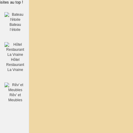
isites au top !
Bateau
l’étoile
Hôtel
Restaurant
La Vraine
Rêv’ et
Meubles