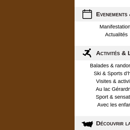
Evenements 
Manifestatio
Actualités
Activités & 
Balades & rando
Ski & Sports d’
Visites & activ
Au lac Gérard
Sport & sensat
Avec les enfa
Découvrir l