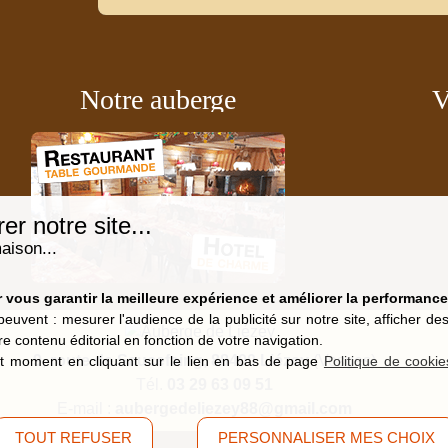
Notre auberge
V
r notre site...
aison...
vous garantir la meilleure expérience et améliorer la performance 
peuvent : mesurer l'audience de la publicité sur notre site, afficher d
re contenu éditorial en fonction de votre navigation.
9, route de Saucefaing, 88400 Liézey
(Vosges)
t moment en cliquant sur le lien en bas de page
Politique de cookie
Tél.
03 29 63 09 51
E-mail :
aubergedeliezey88@gmail.com
TOUT REFUSER
PERSONNALISER MES CHOIX