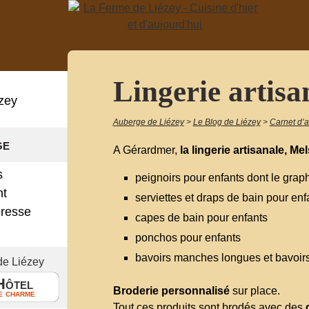
Lingerie artisa
zey
Auberge de Liézey
>
Le Blog de Liézey
>
Carnet d’
ge
A Gérardmer,
la lingerie artisanale, Mel
s
peignoirs pour enfants dont le gra
nt
serviettes et draps de bain pour enf
presse
capes de bain pour enfants
!
ponchos pour enfants
bavoirs manches longues et bavoirs 
de Liézey
Hôtel
Broderie personnalisé
sur place.
e charme
Tout ces produits sont brodés avec des