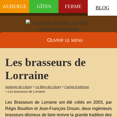
AUBERGE
GÎTES
FERME
BLOG
Ouvrir le menu
Les brasseurs de
Lorraine
Auberge de Liézey
>
Le Blog de Liézey
>
Carnet d’adresse
>
Les brasseurs de Lorraine
Les Brasseurs de Lorraine ont été créés en 2003, par
Régis Bouillon et Jean-François Drouin, deux ingénieurs
brasseurs désireux de faire revivre la grande tradition des