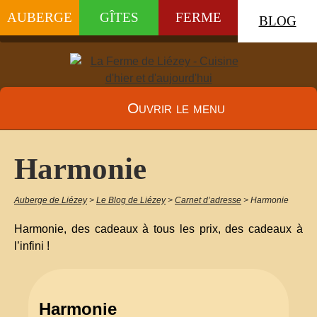
AUBERGE
GÎTES
FERME
BLOG
Ouvrir le menu
Harmonie
Auberge de Liézey
>
Le Blog de Liézey
>
Carnet d’adresse
>
Harmonie
Harmonie, des cadeaux à tous les prix, des cadeaux à
l’infini !
Harmonie