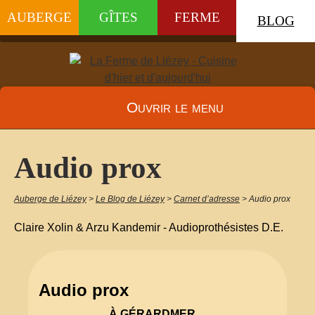
AUBERGE
GÎTES
FERME
BLOG
Ouvrir le menu
Audio prox
Auberge de Liézey
>
Le Blog de Liézey
>
Carnet d’adresse
>
Audio prox
Claire Xolin & Arzu Kandemir - Audioprothésistes D.E.
Audio prox
À GÉRARDMER