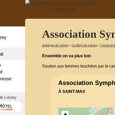
Association S
zey
Auberge de Liézey
>
Le Blog de Liézey
>
Carnet d’
ge
Ensemble on va plus loin
s
Soutien aux femmes touchées par le ca
nt
presse
Association Symph
!
À SAINT-MAX
de Liézey
Hôtel
e charme
+