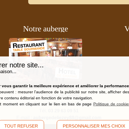
Notre auberge
V
r notre site...
aison...
vous garantir la meilleure expérience et améliorer la performance 
peuvent : mesurer l'audience de la publicité sur notre site, afficher d
re contenu éditorial en fonction de votre navigation.
9, route de Saucefaing, 88400 Liézey
(Vosges)
t moment en cliquant sur le lien en bas de page
Politique de cookie
Tél.
03 29 63 09 51
E-mail :
aubergedeliezey88@gmail.com
TOUT REFUSER
PERSONNALISER MES CHOIX