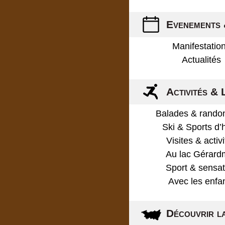
Evenements 
Manifestatio
Actualités
Activités & 
Balades & rando
Ski & Sports d’
Visites & activ
Au lac Gérard
Sport & sensat
Avec les enfa
Découvrir l