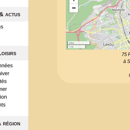
−
& actus
ns
2 km
1 mi
Loisirs
75 
à S
nnées
hiver
ités
mer
ion
nts
a région