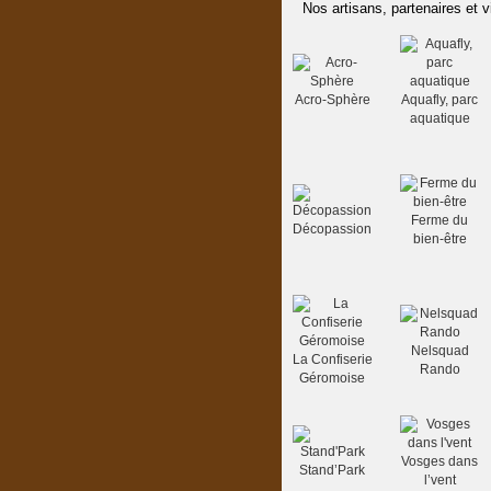
Nos artisans, partenaires et v
Acro-Sphère
Aquafly, parc
aquatique
Ferme du
Décopassion
bien-être
Nelsquad
La Confiserie
Rando
Géromoise
Vosges dans
Stand’Park
l’vent