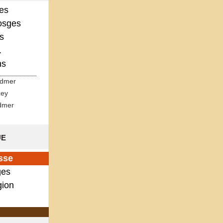
ges
osges
s
.
ns
rdmer
zey
dmer
ue
sse
es
gion