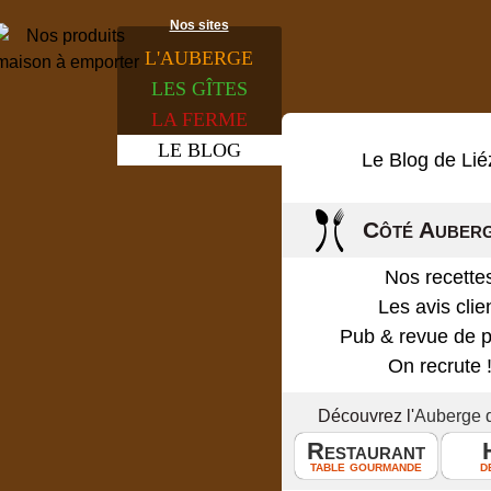
Nos sites
L'
AUBERGE
LES
GÎTES
LA
FERME
LE
BLOG
Le Blog de Lié
Côté Auber
Nos recette
Les avis clie
Pub & revue de 
On recrute 
Découvrez l'
Auberge 
Restaurant
table gourmande
d