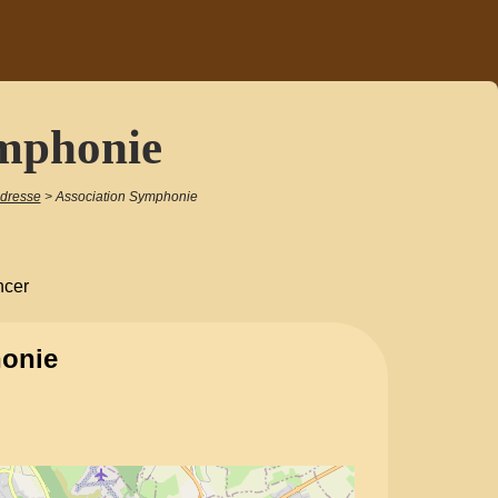
ymphonie
adresse
>
Association Symphonie
ncer
onie