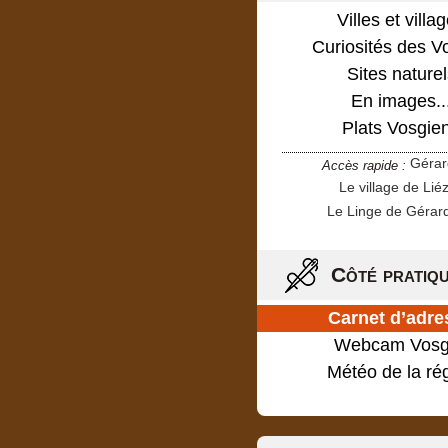
Villes et villa
Curiosités des V
Sites naturel
En images..
Plats Vosgie
Géra
Accès rapide :
Le village de Lié
Le Linge de Gérar
Côté pratiq
Carnet d’adre
Webcam Vosg
Météo de la ré