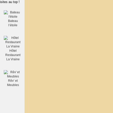
isites au top !
Bateau
l’étoile
Hôtel
Restaurant
La Vraine
Rêv’ et
Meubles