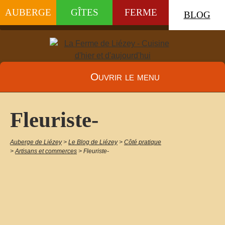
AUBERGE
GÎTES
FERME
BLOG
Ouvrir le menu
Fleuriste-
Auberge de Liézey
>
Le Blog de Liézey
>
Côté pratique
>
Artisans et commerces
>
Fleuriste-